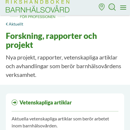
Till startsidan för Rikshandboken i barnhälsovård
M
Aktuellt
Forskning, rapporter och
projekt
Nya projekt, rapporter, vetenskapliga artiklar
och avhandlingar som berör barnhälsovårdens
verksamhet.
Aktuella artiklar
Vetenskapliga artiklar
Aktuella vetenskapliga artiklar som berör arbetet
inom barnhälsovården.