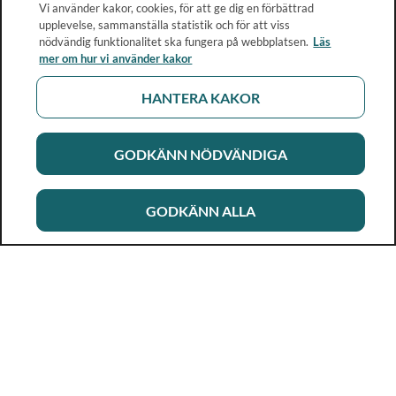
Vi använder kakor, cookies, för att ge dig en förbättrad
upplevelse, sammanställa statistik och för att viss
nödvändig funktionalitet ska fungera på webbplatsen.
Läs
mer om hur vi använder kakor
HANTERA KAKOR
GODKÄNN NÖDVÄNDIGA
GODKÄNN ALLA
Rikshandboken i barnhälsovård
Ett metod- och kunskapsstöd för dig som arbetar i
barnhälsovården. Allt innehåll är framtaget i samarbete