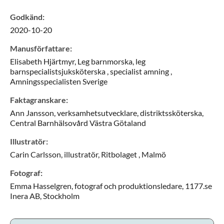
Godkänd
:
2020-10-20
Manusförfattare
:
Elisabeth
Hjärtmyr,
Leg barnmorska, leg
barnspecialistsjuksköterska , specialist amning ,
Amningsspecialisten Sverige
Faktagranskare
:
Ann
Jansson,
verksamhetsutvecklare, distriktssköterska,
Central Barnhälsovård Västra Götaland
Illustratör
:
Carin
Carlsson,
illustratör,
Ritbolaget ,
Malmö
Fotograf
:
Emma
Hasselgren,
fotograf och produktionsledare,
1177.se
Inera AB,
Stockholm