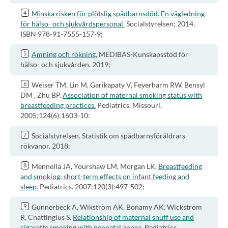
Minska risken för plötslig spädbarnsdöd. En vägledning
för hälso- och sjukvårdspersonal.
Socialstyrelsen; 2014.
ISBN 978-91-7555-157-9;
Amning och rökning.
MEDIBAS-Kunskapsstöd för
hälso- och sjukvården. 2019;
Weiser TM, Lin M, Garikapaty V, Feyerharm RW, Bensyl
DM , Zhu BP.
Association of maternal smoking status with
breastfeeding practices.
Pediatrics. Missouri,
2005;124(6):1603-10:
Socialstyrelsen. Statistik om spädbarnsföräldrars
rökvanor. 2018;
Mennella JA, Yourshaw LM, Morgan LK.
Breastfeeding
and smoking: short-term effects on infant feeding and
sleep.
Pediatrics. 2007;120(3):497-502;
Gunnerbeck A, Wikström AK, Bonamy AK, Wickström
R, Cnattingius S.
Relationship of maternal snuff use and
cigarette smoking with neonatal apnea.
Pediatrics.