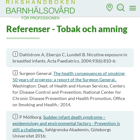
Till startsidan för Rikshandboken i barnhälsovård
M
Referenser - Tobak och amning
Dahlstrom A, Ebersjo C, Lundell B. Nicotine exposure in
breastfed infants. Acta Paediatrics. 2004;93(6):810-6:
Surgeon General.
The health consequences of smoking:
50 years of progress: a report of the Surgeon General..
Washington: Dept. of Health and Human Services, Centers
for Disease Control and Prevention, National Center for
Chronic Disease Prevention and Health Promotion, Office
on Smoking and Health.: 2014.
P Möllborg.
Sudden infant death syndrome –
epidemiology and environmental factors - Prevention is
still a challenge..
Sahlgrenska Akademin, Göteborgs
Universitet 2016;