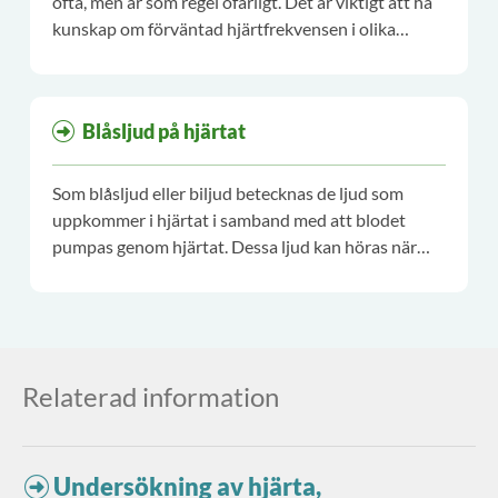
ofta, men är som regel ofarligt. Det är viktigt att ha
kunskap om förväntad hjärtfrekvensen i olika
åldrar, och att variationen är stor.
Blåsljud på hjärtat
Som blåsljud eller biljud betecknas de ljud som
uppkommer i hjärtat i samband med att blodet
pumpas genom hjärtat. Dessa ljud kan höras när
man lyssnar över bröstkorgen, vanligtvis med hjälp
av stetoskop.
Relaterad information
Undersökning av hjärta,