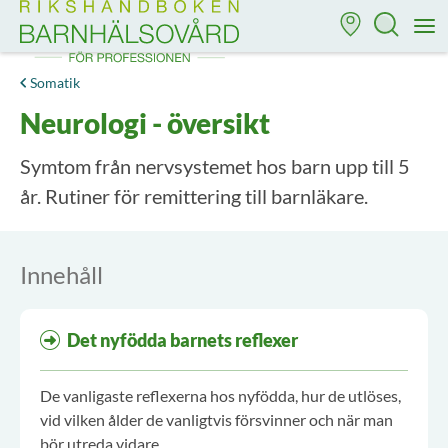
Till startsidan för Rikshandboken i barnhälsovård
M
Somatik
Neurologi - översikt
Symtom från nervsystemet hos barn upp till 5
år. Rutiner för remittering till barnläkare.
Innehåll
Det nyfödda barnets reflexer
De vanligaste reflexerna hos nyfödda, hur de utlöses,
vid vilken ålder de vanligtvis försvinner och när man
bör utreda vidare.