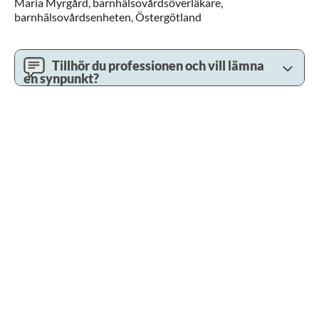
Maria
Myrgård,
barnhälsovårdsöverläkare,
barnhälsovårdsenheten,
Östergötland
Tillhör du professionen och vill lämna
en synpunkt?