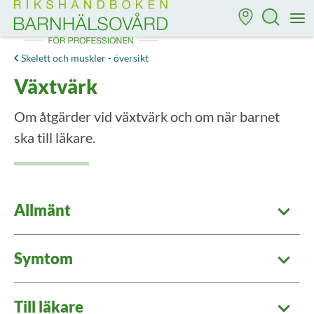
Till startsidan för Rikshandboken i barnhälsovård
M
Skelett och muskler - översikt
Växtvärk
Om åtgärder vid växtvärk och om när barnet
ska till läkare.
Allmänt
Symtom
Till läkare