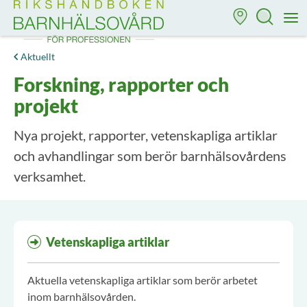
Till startsidan för Rikshandboken i barnhälsovård
M
Aktuellt
Forskning, rapporter och
projekt
Nya projekt, rapporter, vetenskapliga artiklar
och avhandlingar som berör barnhälsovårdens
verksamhet.
Aktuella artiklar
Vetenskapliga artiklar
Aktuella vetenskapliga artiklar som berör arbetet
inom barnhälsovården.