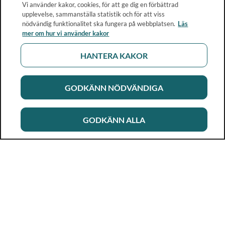
Vi använder kakor, cookies, för att ge dig en förbättrad
upplevelse, sammanställa statistik och för att viss
nödvändig funktionalitet ska fungera på webbplatsen.
Läs
mer om hur vi använder kakor
HANTERA KAKOR
GODKÄNN NÖDVÄNDIGA
GODKÄNN ALLA
Rikshandboken i barnhälsovård
Ett metod- och kunskapsstöd för dig som arbetar i
barnhälsovården. Allt innehåll är framtaget i samarbete