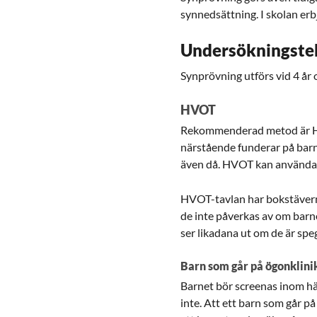
synnedsättning. I skolan erb
Undersökningstek
Synprövning utförs vid 4 år oc
HVOT
Rekommenderad metod är HV
närstående funderar på barne
även då. HVOT kan användas 
HVOT-tavlan har bokstäverna 
de inte påverkas av om barn
ser likadana ut om de är speg
Barn som går på ögonklini
Barnet bör screenas inom häl
inte. Att ett barn som går p