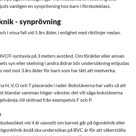
juds vanligen en synprövning hos barn i förskoleklass.
nik - synprövning
h i vissa fall vid 5 års ålder, i enlighet med riktlinjer nedan.
OT-syntavla på 3 meters avstånd. Om förälder eller annan
ts syn eller skelning i andra åldrar bör undersökning erbjudas
ned mot 3 års ålder för barn som har lätt att medverka.
H, V, O och T placerade i rader. Bokstäverna har valts så att
et blandar samman höger-vänster, det vill säga bokstäverna
elvända, till skillnad från exempelvis F och P.
k
sobesöket vid 4 år oavsett om barnet går på ögonklinik eller
å ögonklinik ändå ska undersökas på BVC är för att säkerställa