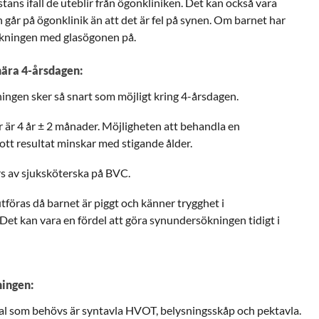
ans ifall de uteblir från ögonkliniken. Det kan också vara
rn går på ögonklinik än att det är fel på synen. Om barnet har
kningen med glasögonen på.
nära 4-årsdagen:
ningen sker så snart som möjligt kring 4-årsdagen.
r 4 år ± 2 månader. Möjligheten att behandla en
tt resultat minskar med stigande ålder.
s av sjuksköterska på BVC.
föras då barnet är piggt och känner trygghet i
Det kan vara en fördel att göra synundersökningen tidigt i
ningen:
l som behövs är syntavla HVOT, belysningsskåp och pektavla.