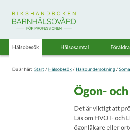
Till startsidan för Rikshandboken i barnhälsovård
Hälsobesök
Hälsosamtal
Föräldr
Du är här:
Start
Hälsobesök
Hälsoundersökning
Soma
Ögon- och 
Det är viktigt att p
Läs om HVOT- och LE
ögonläkare eller ort