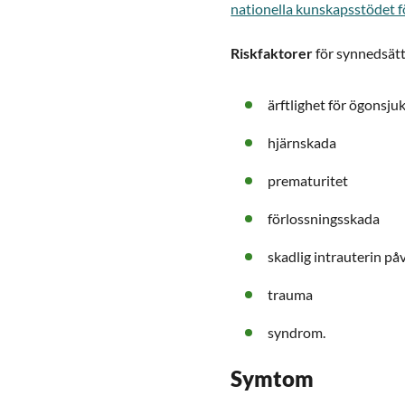
nationella kunskapsstödet f
Riskfaktorer
för synnedsätt
ärftlighet för ögonsj
hjärnskada
prematuritet
förlossningsskada
skadlig intrauterin på
trauma
syndrom.
Symtom