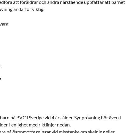
dföra att föräldrar och andra närstående uppfattar att barnet
övning är därför viktig.
vara:
kt
e
 barn på BVC i Sverige vid 4 års ålder. Synprövning bör även i
ålder, i enlighet med riktlinjer nedan.
are på ögonmottagningar vid misstanke om skelning eller