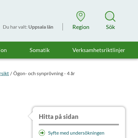
Region
Sök
Du har valt
:
Uppsala län
ion
Somatik
Verksamhetsriktlinjer
sikt
Ögon- och synprövning - 4 år
Hitta på sidan
Syfte med undersökningen