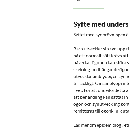
Syfte med under
Syftet med synprövningen är
Barn utvecklar sin syn upp ti
på ett normalt sätt krävs at
påverkar ögonen kan störa sy
skelning, nedhängande ögonlo
utvecklar amblyopi, en synn
tillräckligt. Om amblyopi i
livet. För att undvika detta 
att behandling kan sättas i
ögon och synutveckling kon
remitteras till ögonklinik ut
Läs mer om epidemiologi, et