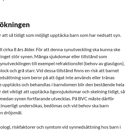
sökningen
 att så tidigt som möjligt upptäcka barn som har nedsatt syn.
ll cirka 8 års ålder. För att denna synutveckling ska kunna ske
t inget stör synen. Många sjukdomar eller tillstånd som
nutvecklingen till exempel refraktionsfel (behov av glasögon),
ck och grå starr. Vid dessa tillstånd finns en risk att barnet
edsättning som beror på att ögat inte används eller tränas
nte upptäcks och behandlas i barndomen blir den bestående hela
är det viktigt att upptäcka ögonsjukdomar och skelning tidigt, så
n medan synen fortfarande utvecklas. På BVC måste därför
tinuerligt undersökas, bedömas och vid behov ska barn
an dröjsmål.
iologi, riskfaktorer och symtom vid synnedsättning hos barn i