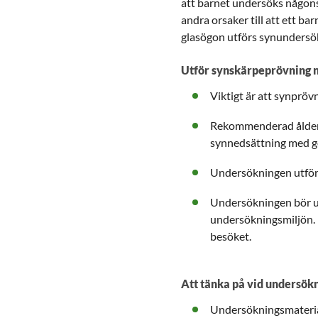
att barnet undersöks någonst
andra orsaker till att ett ba
glasögon utförs synundersö
Utför synskärpeprövning 
Viktigt är att synpröv
Rekommenderad ålder ä
synnedsättning med go
Undersökningen utför
Undersökningen bör ut
undersökningsmiljön. 
besöket.
Att tänka på vid undersök
Undersökningsmateria