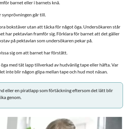
mför barnet eller i barnets knä.
r synprövningen går till.
ora bokstäver utan att täcka för något öga. Undersökaren står
t har pektavlan framför sig. Förklara för barnet att det gäller
kstav på pektavlan som undersökaren pekar på.
ssa sig om att barnet har förstått.
 öga med tät lapp tillverkad av hudvänlig tape eller häfta. Var
det inte blir någon glipa mellan tape och hud mot näsan
.
d eller en piratlapp som förtäckning eftersom det lätt blir
kika genom.