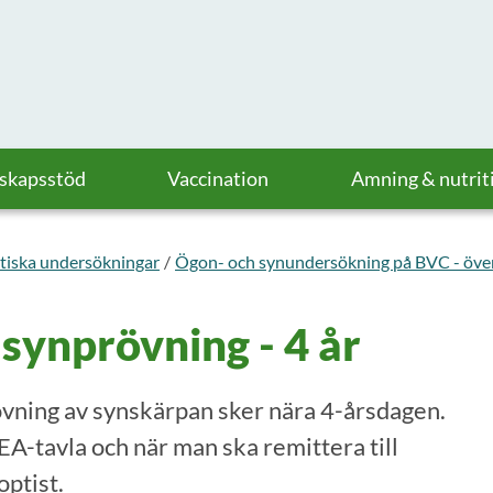
askapsstöd
Vaccination
Amning & nutrit
tiska undersökningar
Ögon- och synundersökning på BVC - över
synprövning - 4 år
rövning av synskärpan sker nära 4-årsdagen.
A-tavla och när man ska remittera till
optist.