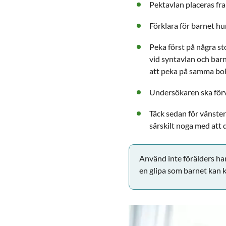
Pektavlan placeras fra
Förklara för barnet hu
Peka först på några st
vid syntavlan och barne
att peka på samma bo
Undersökaren ska förvi
Täck sedan för vänster
särskilt noga med att 
Använd inte förälders han
en glipa som barnet kan 