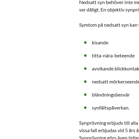
Nedsatt syn behöver inte me
ser dåligt. En objektiv synpr
Symtom på nedsatt syn kan 
kisande
titta-nära-beteende
avvikande blickkonta
nedsatt mörkerseend
bländningsbesvär
synfältspåverkan.
Synprövning erbjuds till alla
vissa fall erbjudas vid 5 års 
Synprövning görs även tidig