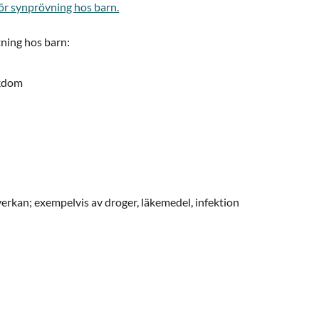
ör synprövning hos barn.
ning hos barn:
ukdom
verkan; exempelvis av droger, läkemedel, infektion