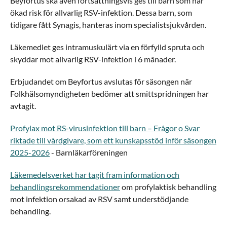
​Beyfortus ska även fortsättningsvis ges till barn som har
ökad risk för allvarlig RSV-infektion. Dessa barn, som
tidigare fått Synagis, hanteras inom specialistsjukvården.​
Läkemedlet ges intramuskulärt via en förfylld spruta och
skyddar mot allvarlig RSV-infektion i 6 månader.
Erbjudandet om Beyfortus avslutas för säsongen när
Folkhälsomyndigheten bedömer att smittspridningen har
avtagit.
Profylax mot RS-virusinfektion till barn – Frågor o Svar
riktade till vårdgivare, som ett kunskapsstöd inför säsongen
2025-2026
- Barnläkarföreningen
Läkemedelsverket har tagit fram information och
behandlingsrekommendationer
om profylaktisk behandling
mot infektion orsakad av RSV samt understödjande
behandling.