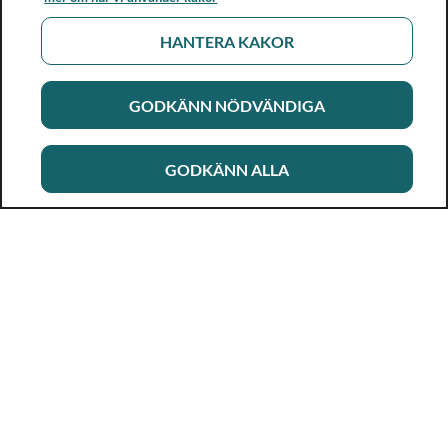
HANTERA KAKOR
GODKÄNN NÖDVÄNDIGA
GODKÄNN ALLA
Rikshandboken i barnhälsovård
Ett metod- och kunskapsstöd för dig som arbetar i
barnhälsovården. Allt innehåll är framtaget i samarbete
med professionen.