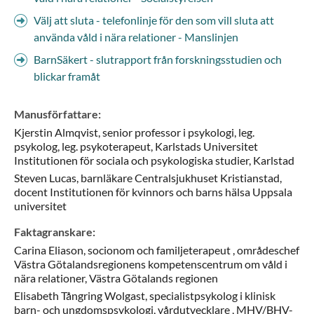
Välj att sluta - telefonlinje för den som vill sluta att
använda våld i nära relationer - Manslinjen
BarnSäkert - slutrapport från forskningsstudien och
blickar framåt
Manusförfattare
:
Kjerstin
Almqvist,
senior professor i psykologi, leg.
psykolog, leg. psykoterapeut,
Karlstads Universitet
Institutionen för sociala och psykologiska studier,
Karlstad
Steven
Lucas,
barnläkare Centralsjukhuset Kristianstad,
docent Institutionen för kvinnors och barns hälsa Uppsala
universitet
Faktagranskare
:
Carina
Eliason,
socionom och familjeterapeut ,
områdeschef
Västra Götalandsregionens kompetenscentrum om våld i
nära relationer,
Västra Götalands regionen
Elisabeth
Tångring Wolgast,
specialistpsykolog i klinisk
barn- och ungdomspsykologi, vårdutvecklare ,
MHV/BHV-