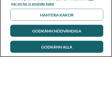
mer om hur vi använder kakor
HANTERA KAKOR
GODKÄNN NÖDVÄNDIGA
GODKÄNN ALLA
Rikshandboken i barnhälsovård
Ett metod- och kunskapsstöd för dig som arbetar i
barnhälsovården. Allt innehåll är framtaget i samarbete
med professionen.