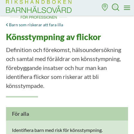
Till startsidan för Rikshandboken i barnhälsovård
M
Barn som riskerar att fara illa
Könsstympning av flickor
Definition och förekomst, hälsoundersökning
och samtal med föräldrar om könsstympning,
förebyggande insatser och hur man kan
identifiera flickor som riskerar att bli
könsstympade.
För alla
Identifiera barn med risk för könsstympning.