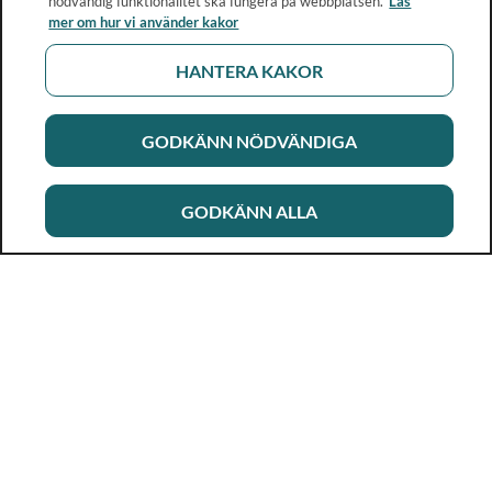
nödvändig funktionalitet ska fungera på webbplatsen.
Läs
mer om hur vi använder kakor
HANTERA KAKOR
GODKÄNN NÖDVÄNDIGA
GODKÄNN ALLA
Rikshandboken i barnhälsovård
Ett metod- och kunskapsstöd för dig som arbetar i
barnhälsovården. Allt innehåll är framtaget i samarbete
med professionen.