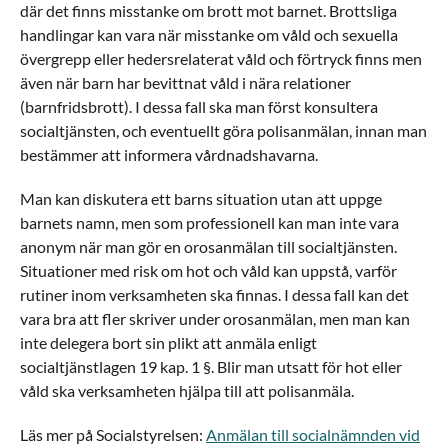
där det finns misstanke om brott mot barnet. Brottsliga
handlingar kan vara när misstanke om våld och sexuella
övergrepp eller hedersrelaterat våld och förtryck finns men
även när barn har bevittnat våld i nära relationer
(barnfridsbrott). I dessa fall ska man först konsultera
socialtjänsten, och eventuellt göra polisanmälan, innan man
bestämmer att informera vårdnadshavarna.
Man kan diskutera ett barns situation utan att uppge
barnets namn, men som professionell kan man inte vara
anonym när man gör en orosanmälan till socialtjänsten.
Situationer med risk om hot och våld kan uppstå, varför
rutiner inom verksamheten ska finnas. I dessa fall kan det
vara bra att fler skriver under orosanmälan, men man kan
inte delegera bort sin plikt att anmäla enligt
socialtjänstlagen 19 kap. 1 §. Blir man utsatt för hot eller
våld ska verksamheten hjälpa till att polisanmäla.
Läs mer på Socialstyrelsen:
Anmälan till socialnämnden vid