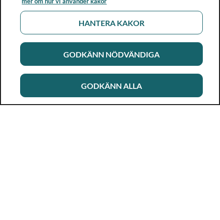
mer om hur vi använder kakor
HANTERA KAKOR
GODKÄNN NÖDVÄNDIGA
GODKÄNN ALLA
Rikshandboken i barnhälsovård
Ett metod- och kunskapsstöd för dig som arbetar i
barnhälsovården. Allt innehåll är framtaget i samarbete
med professionen.