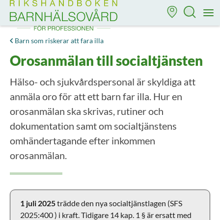
Till startsidan för Rikshandboken i barnhälsovård
M
Barn som riskerar att fara illa
Orosanmälan till socialtjänsten
Hälso- och sjukvårdspersonal är skyldiga att
anmäla oro för att ett barn far illa. Hur en
orosanmälan ska skrivas, rutiner och
dokumentation samt om socialtjänstens
omhändertagande efter inkommen
orosanmälan.
1 juli 2025
trädde den nya socialtjänstlagen (SFS
2025:400 ) i kraft. Tidigare 14 kap. 1 § är ersatt med