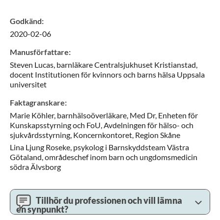
Godkänd
:
2020-02-06
Manusförfattare
:
Steven
Lucas,
barnläkare Centralsjukhuset Kristianstad,
docent Institutionen för kvinnors och barns hälsa Uppsala
universitet
Faktagranskare
:
Marie
Köhler,
barnhälsoöverläkare, Med Dr,
Enheten för
Kunskapsstyrning och FoU, Avdelningen för hälso- och
sjukvårdsstyrning, Koncernkontoret,
Region Skåne
Lina
Ljung Roseke,
psykolog i Barnskyddsteam Västra
Götaland,
områdeschef inom barn och ungdomsmedicin
södra Älvsborg
Tillhör du professionen och vill lämna
en synpunkt?