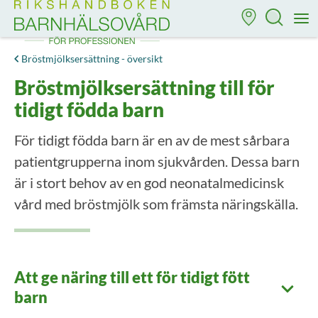
Till startsidan för Rikshandboken i barnhälsovård
M
Bröstmjölksersättning - översikt
Bröstmjölksersättning till för
tidigt födda barn
För tidigt födda barn är en av de mest sårbara
patientgrupperna inom sjukvården. Dessa barn
är i stort behov av en god neonatalmedicinsk
vård med bröstmjölk som främsta näringskälla.
Att ge näring till ett för tidigt fött
barn