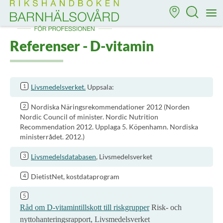
Till startsidan för Rikshandboken i barnhälsovård
M
Referenser - D-vitamin
Livsmedelsverket.
Uppsala:
Nordiska Näringsrekommendationer 2012 (Norden
Nordic Council of minister. Nordic Nutrition
Recommendation 2012. Upplaga 5. Köpenhamn. Nordiska
ministerrådet. 2012.)
Livsmedelsdatabasen
, Livsmedelsverket
DietistNet, kostdataprogram
Råd om D-vitamintillskott till riskgrupper
Risk- och
nyttohanteringsrapport, Livsmedelsverket