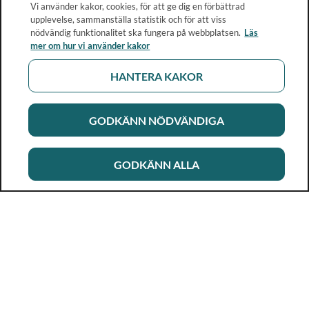
Vi använder kakor, cookies, för att ge dig en förbättrad
upplevelse, sammanställa statistik och för att viss
nödvändig funktionalitet ska fungera på webbplatsen.
Läs
mer om hur vi använder kakor
HANTERA KAKOR
GODKÄNN NÖDVÄNDIGA
GODKÄNN ALLA
Rikshandboken i barnhälsovård
Ett metod- och kunskapsstöd för dig som arbetar i
barnhälsovården. Allt innehåll är framtaget i samarbete