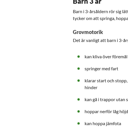
Barn 3 år
Barn i 3-årsåldern rör sig lä
tycker om att springa, hoppa
Grovmotorik
Det är vanligt att barn i 3-å
kan kliva över föremå
springer med fart
klarar start och stopp
hinder
kan gå i trappor utan 
hoppar nerför låg höj
kan hoppa jämfota