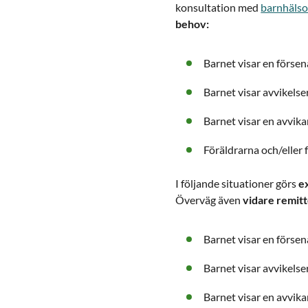
konsultation med
barnhäls
behov:
Barnet visar en försen
Barnet visar avvikelser
Barnet visar en avvik
Föräldrarna och/eller f
I följande situationer görs
ex
Överväg även
vidare remitt
Barnet visar en försena
Barnet visar avvikelse
Barnet visar en avvik