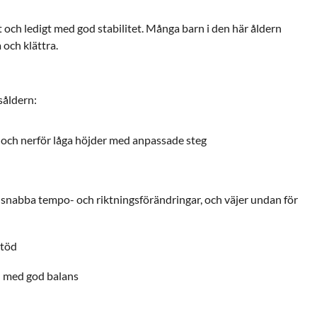
tt och ledigt med god stabilitet. Många barn i den här åldern
 och klättra.
rsåldern:
l och nerför låga höjder med anpassade steg
, snabba tempo- och riktningsförändringar, och väjer undan för
stöd
d med god balans