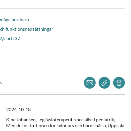
rmåga hos barn
och funktionsnedsättningar
2,5 och 3 år
Dela via mejl
Kopiera l
Skr
LN
2024-10-18
Kine
Johansen,
Leg fysioterapeut, specialist i pediatrik,
Med dr,
Institutionen för kvinnors och barns hälsa, Uppsala