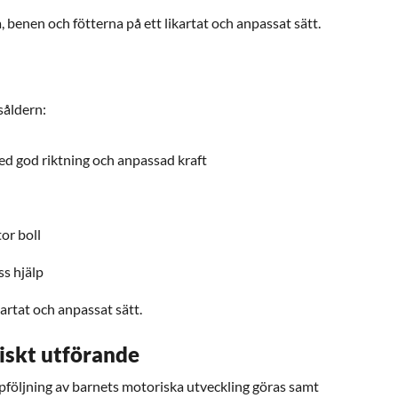
 benen och fötterna på ett likartat och anpassat sätt.
rsåldern:
ed god riktning och anpassad kraft
tor boll
ss hjälp
kartat och anpassat sätt.
iskt utförande
ppföljning av barnets motoriska utveckling göras samt