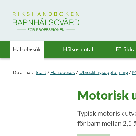
Till startsidan för Rikshandboken i barnhälsovård
Hälsobesök
Hälsosamtal
Föräldr
Du är här:
Start
Hälsobesök
Utvecklingsuppföljning
M
Motorisk ut
Typisk motorisk utv
för barn mellan 2,5 å