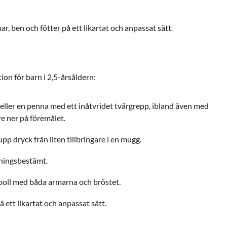
r, ben och fötter på ett likartat och anpassat sätt.
ion för barn i 2,5-årsåldern:
eller en penna med ett inåtvridet tvärgrepp, ibland även med
re ner på föremålet.
upp dryck från liten tillbringare i en mugg.
tningsbestämt.
 boll med båda armarna och bröstet.
 ett likartat och anpassat sätt.