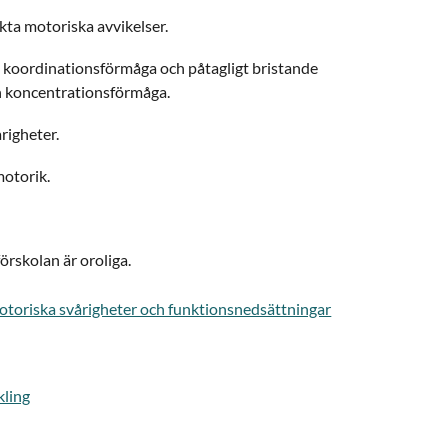
kta motoriska avvikelser.
e koordinationsförmåga och påtagligt bristande
 koncentrationsförmåga.
righeter.
motorik.
örskolan är oroliga.
toriska svårigheter och funktionsnedsättningar
kling