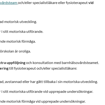
ovårdsteam
och/eller specialistläkare eller fysioterapeut
vid
ad motorisk utveckling.
 i sitt motoriska utförande.
ande motorisk förmåga.
örskolan är oroliga.
tra uppföljning
och konsultation med barnhälsovårdsteamet.
ering
till fysioterapeut och/eller specialistläkare:
d, avstannad eller har gått tillbaka i sin motoriska utveckling.
r i sitt motoriska utförande vid upprepade undersökningar.
ande motorisk förmåga vid upprepade undersökningar.