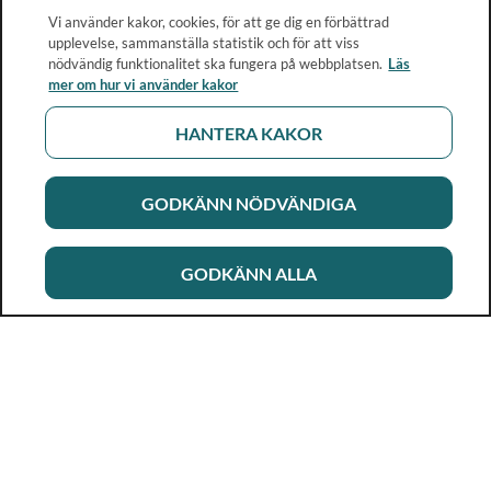
Vi använder kakor, cookies, för att ge dig en förbättrad
upplevelse, sammanställa statistik och för att viss
nödvändig funktionalitet ska fungera på webbplatsen.
Läs
mer om hur vi använder kakor
HANTERA KAKOR
GODKÄNN NÖDVÄNDIGA
GODKÄNN ALLA
Rikshandboken i barnhälsovård
Ett metod- och kunskapsstöd för dig som arbetar i
barnhälsovården. Allt innehåll är framtaget i samarbete