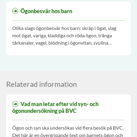
Ögonbesvär hos barn
Olika slags ögonbesvär hos barn: skräp i ögat, slag
mot ögat, variga, kladdiga och röda ögon, trånga
tårkanaler, vagel, blödning i ögonvitan, svullna
ögonlock. Hur man undersöker, behandlar och vad
som behöver remitteras.
Relaterad information
Vad man letar efter vid syn- och
ögonundersökning på BVC
Ögon och syn ska undersökas vid flera besök på BVC.
Det här är en övergripande text om barnets ögon och