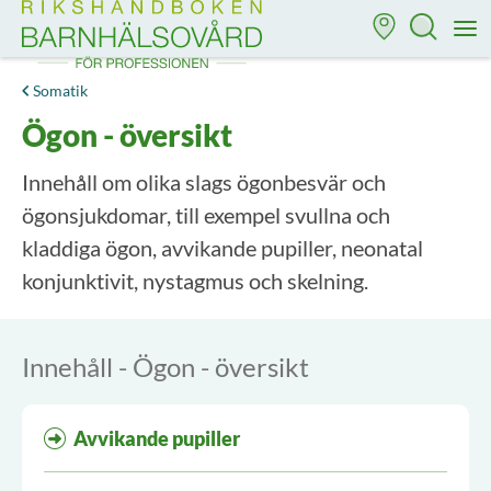
Till startsidan för Rikshandboken i barnhälsovård
M
Somatik
Ögon - översikt
Innehåll om olika slags ögonbesvär och
ögonsjukdomar, till exempel svullna och
kladdiga ögon, avvikande pupiller, neonatal
konjunktivit, nystagmus och skelning.
Innehåll - Ögon - översikt
Avvikande pupiller