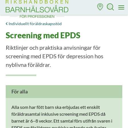
Till startsidan för Rikshandboken i barnhälsovård
M
Individuellt föräldraskapsstöd
Screening med EPDS
Riktlinjer och praktiska anvisningar för
screening med EPDS för depression hos
nyblivna föräldrar.
För alla
Alla som har fött barn ska erbjudas ett enskilt
föräldrasamtal inklusive screening med EPDS då
barnet är 6–8 veckor. Ett samtal förs utifrån svaren i
EPDS om förälderns psykiska mående och övriga