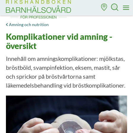
Till startsidan för Rikshandboken i barnhälsovård
M
Amning och nutrition
Komplikationer vid amning -
översikt
Innehåll om amningskomplikationer: mjölkstas,
bröstböld, svampinfektion, eksem, mastit, sår
och sprickor på bröstvårtorna samt
läkemedelsbehandling vid bröstkomplikationer.