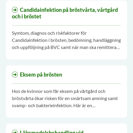
Candidainfektion på bröstvårta, vårtgård
och i bröstet
Symtom, diagnos och riskfaktorer för
Candidainfektion i brösten, bedömning, handläggning
och uppföljning på BVC samt när man ska remittera
vidare.
Eksem på brösten
Hos de kvinnor som får eksem på vårtgård och
bröstvårta ökar risken för en smärtsam amning samt
svamp- och bakterieinfektion. Här är en
sammanfattning av det regionala vårdprogrammet
"Bröstkomplikationer vid amning" och vad man bör
tänka på i mötet med kvinnor som söker för eksem på
Läkemedelsbehandling vid