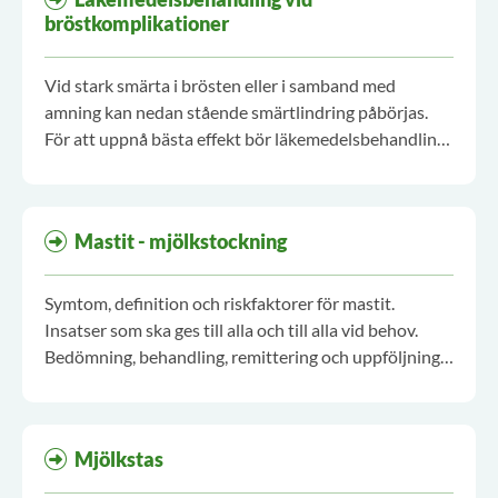
brösten.
bröstkomplikationer
Vid stark smärta i brösten eller i samband med
amning kan nedan stående smärtlindring påbörjas.
För att uppnå bästa effekt bör läkemedelsbehandling
sättas in först efter noggrann anamnes och
bedömning av amningssituationen med
amningsstatus eller amningsobservation.
Mastit - mjölkstockning
Symtom, definition och riskfaktorer för mastit.
Insatser som ska ges till alla och till alla vid behov.
Bedömning, behandling, remittering och uppföljning
på BVC.
Mjölkstas