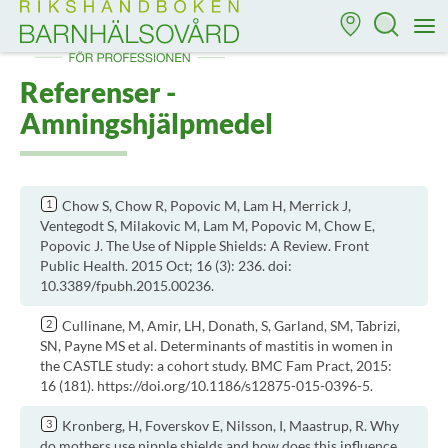
Till startsidan för Rikshandboken i barnhälsovård
M
Referenser -
Amningshjälpmedel
Chow S, Chow R, Popovic M, Lam H, Merrick J,
Ventegodt S, Milakovic M, Lam M, Popovic M, Chow E,
Popovic J. The Use of Nipple Shields: A Review. Front
Public Health. 2015 Oct; 16 (3): 236. doi:
10.3389/fpubh.2015.00236.
Cullinane, M, Amir, LH, Donath, S, Garland, SM, Tabrizi,
SN, Payne MS et al. Determinants of mastitis in women in
the CASTLE study: a cohort study. BMC Fam Pract, 2015:
16 (181). https://doi.org/10.1186/s12875-015-0396-5.
Kronberg, H, Foverskov E, Nilsson, I, Maastrup, R. Why
do mothers use nipple shields and how does this influence