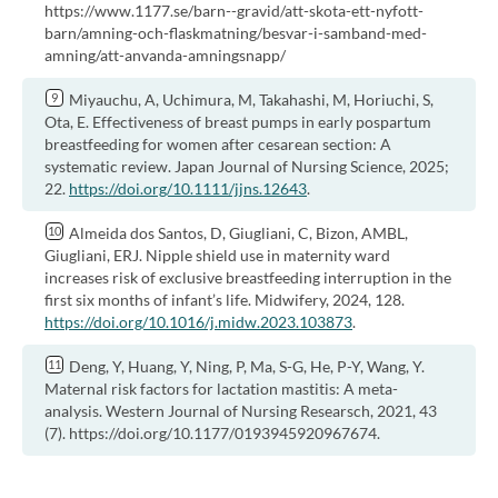
https://www.1177.se/barn--gravid/att-skota-ett-nyfott-
barn/amning-och-flaskmatning/besvar-i-samband-med-
amning/att-anvanda-amningsnapp/
Miyauchu, A, Uchimura, M, Takahashi, M, Horiuchi, S,
Ota, E. Effectiveness of breast pumps in early pospartum
breastfeeding for women after cesarean section: A
systematic review. Japan Journal of Nursing Science, 2025;
22.
https://doi.org/10.1111/jjns.12643
.
Almeida dos Santos, D, Giugliani, C, Bizon, AMBL,
Giugliani, ERJ. Nipple shield use in maternity ward
increases risk of exclusive breastfeeding interruption in the
first six months of infant’s life. Midwifery, 2024, 128.
https://doi.org/10.1016/j.midw.2023.103873
.
Deng, Y, Huang, Y, Ning, P, Ma, S-G, He, P-Y, Wang, Y.
Maternal risk factors for lactation mastitis: A meta-
analysis. Western Journal of Nursing Researsch, 2021, 43
(7). https://doi.org/10.1177/0193945920967674.