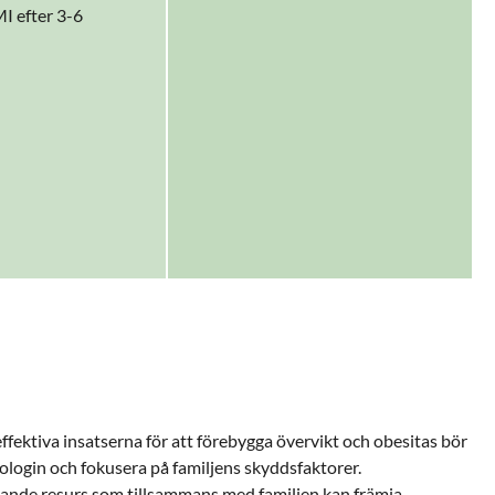
I efter 3-6
effektiva insatserna för att förebygga övervikt och obesitas bör
ologin och fokusera på familjens skyddsfaktorer.
jande resurs som tillsammans med familjen kan främja