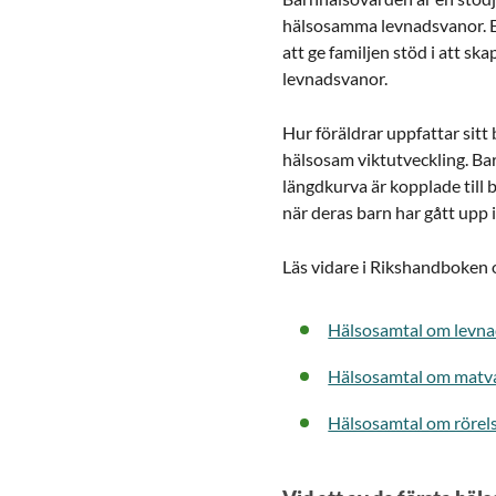
hälsosamma levnadsvanor. E
att ge familjen stöd i att s
levnadsvanor.
Hur föräldrar uppfattar sitt 
hälsosam viktutveckling. Bar
längdkurva är kopplade till 
när deras barn har gått upp i v
Läs vidare i Rikshandboken
Hälsosamtal om levn
Hälsosamtal om matv
Hälsosamtal om rörels