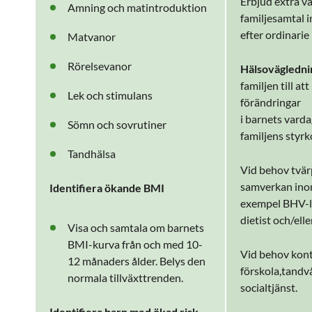
Erbjud extra v
Amning och matintroduktion
familjesamtal 
efter ordinarie
Matvanor
Rörelsevanor
Hälsovägledn
familjen till at
Lek och stimulans
förändringar
i barnets vard
Sömn och sovrutiner
familjens styrk
Tandhälsa
Vid behov tvär
samverkan ino
Identifiera ökande BMI
exempel BHV-lä
dietist och/ell
Visa och samtala om barnets
BMI-kurva från och med 10-
Vid behov kon
12 månaders ålder. Belys den
förskola,tandv
normala tillväxttrenden.
socialtjänst.
Identifiera barn med ökad risk