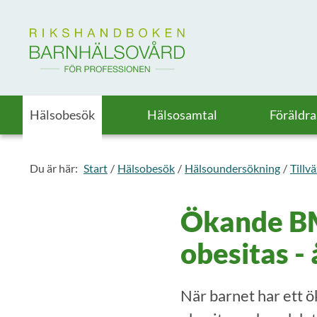
Till startsidan för Rikshandboken i barnhälsovård
Hälsobesök
Hälsosamtal
Föräldr
Du är här:
Start
Hälsobesök
Hälsoundersökning
Tillv
Ökande BM
obesitas -
När barnet har ett 