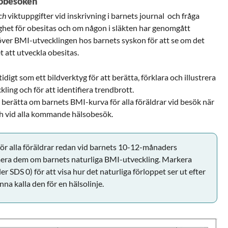
lsobesöken
ch
viktuppgifter vid inskrivning i barnets journal och fråga
ighet för obesitas och om någon i släkten har genomgått
 över BMI-utvecklingen hos barnets syskon för att se om det
 att utveckla obesitas.
igt som ett bildverktyg för att berätta, förklara och illustrera
ling och för att identifiera trendbrott.
ch berätta om barnets BMI-kurva för alla föräldrar vid besök när
h vid alla kommande hälsobesök.
ör alla föräldrar redan vid barnets 10-12-månaders
mera dem om barnets naturliga BMI-utveckling. Markera
r SDS 0) för att visa hur det naturliga förloppet ser ut efter
nna kalla den för en hälsolinje.