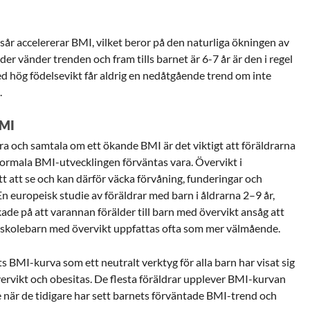
år accelererar BMI, vilket beror på den naturliga ökningen av
lder vänder trenden och fram tills barnet är 6-7 år är den i regel
 hög födelsevikt får aldrig en nedåtgående trend om inte
.
BMI
iera och samtala om ett ökande BMI är det viktigt att föräldrarna
rmala BMI-utvecklingen förväntas vara. Övervikt i
lätt att se och kan därför väcka förvåning, funderingar och
En europeisk studie av föräldrar med barn i åldrarna 2–9 år,
kade på att varannan förälder till barn med övervikt ansåg att
rskolebarn med övervikt uppfattas ofta som mer välmående.
ts BMI-kurva som ett neutralt verktyg för alla barn har visat sig
vervikt och obesitas. De flesta föräldrar upplever BMI-kurvan
när de tidigare har sett barnets förväntade BMI-trend och