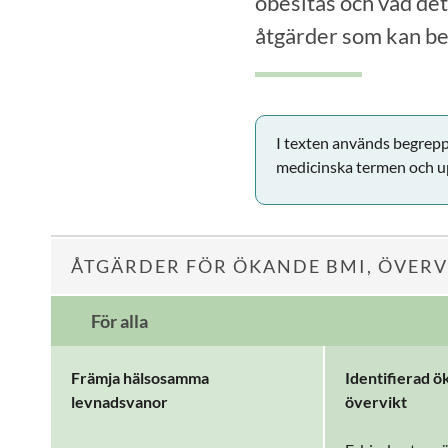
obesitas och vad det
åtgärder som kan be
I texten används begreppe
medicinska termen och u
ÅTGÄRDER FÖR ÖKANDE BMI, ÖVERV
För alla
Främja hälsosamma
Identifierad 
levnadsvanor
övervikt