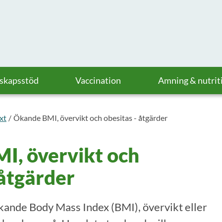
askapsstöd
Vaccination
Amning & nutrit
äxt
Ökande BMI, övervikt och obesitas - åtgärder
I, övervikt och
 åtgärder
ökande Body Mass Index (BMI), övervikt eller