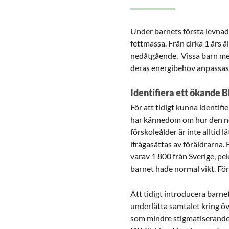
Under barnets första levnads
fettmassa. Från cirka 1 års å
nedåtgående. Vissa barn med
deras energibehov anpassas
Identifiera ett ökande 
För att tidigt kunna identif
har kännedom om hur den no
förskoleålder är inte alltid 
ifrågasättas av föräldrarna. 
varav 1 800 från Sverige, pe
barnet hade normal vikt. Fö
Att tidigt introducera barne
underlätta samtalet kring ö
som mindre stigmatiserande 