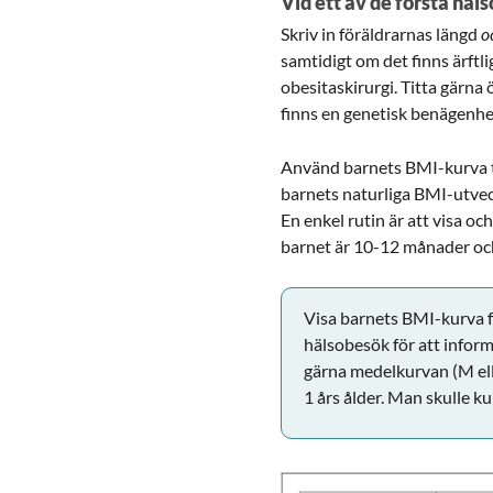
Vid ett av de första hä
Skriv in föräldrarnas längd
o
samtidigt om det finns ärftl
obesitaskirurgi. Titta gärna
finns en genetisk benägenhet
Använd barnets BMI-kurva tid
barnets naturliga BMI-utveck
En enkel rutin är att visa o
barnet är 10-12 månader oc
Visa barnets BMI-kurva f
hälsobesök för att infor
gärna medelkurvan (M elle
1 års ålder. Man skulle ku