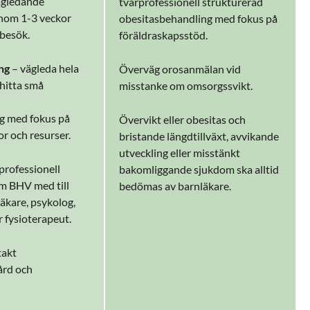
ägledande
tvärprofessionell strukturerad
inom 1-3 veckor
obesitasbehandling med fokus på
 besök.
föräldraskapsstöd.
ing
– vägleda hela
Överväg orosanmälan vid
t hitta små
misstanke om omsorgssvikt.
ag med fokus på
Övervikt eller obesitas och
or och resurser.
bristande längdtillväxt, avvikande
utveckling eller misstänkt
professionell
bakomliggande sjukdom ska alltid
m BHV med till
bedömas av barnläkare.
kare, psykolog,
er fysioterapeut.
takt
ård och