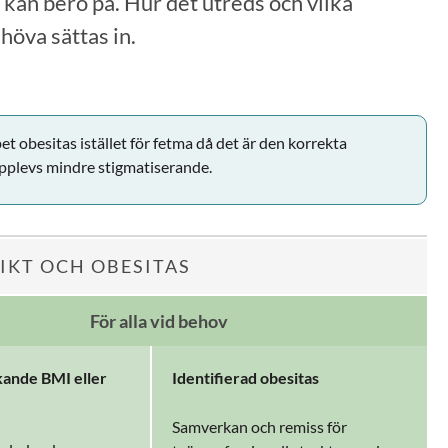
 kan bero på. Hur det utreds och vilka
höva sättas in.
t obesitas istället för fetma då det är den korrekta
pplevs mindre stigmatiserande.
IKT OCH OBESITAS
För alla vid behov
ökande BMI
eller
Identifierad obesitas
Samverkan och remiss för