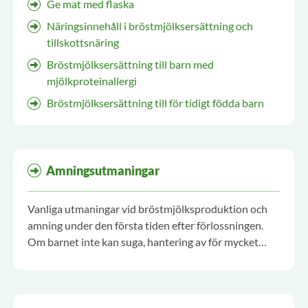
Ge mat med flaska
Näringsinnehåll i bröstmjölksersättning och
tillskottsnäring
Bröstmjölksersättning till barn med
mjölkproteinallergi
Bröstmjölksersättning till för tidigt födda barn
Amningsutmaningar
Vanliga utmaningar vid bröstmjölksproduktion och
amning under den första tiden efter förlossningen.
Om barnet inte kan suga, hantering av för mycket
mjölk eller känslan av för lite mjölk och läckande
bröst. Stöd när barnet inte får ett optimalt tag om
bröstet på grund av plana eller indragna bröstvårtor
samt vad sugblåsor är och hur de kan behandlas.