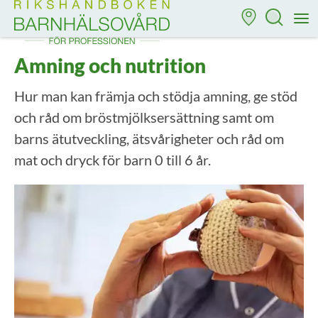
Till startsidan för Rikshandboken i barnhälsovård
M
Amning och nutrition
Hur man kan främja och stödja amning, ge stöd
och råd om bröstmjölksersättning samt om
barns ätutveckling, ätsvårigheter och råd om
mat och dryck för barn 0 till 6 år.