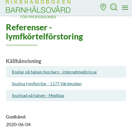
Till startsidan för Rikshandboken i barnhälsovård
M
Referenser -
lymfkörtelförstoring
Källhänvisning
Knölar på halsen hos barn - internetmedicin.se
Svullna lymfkörtlar - 1177 Vårdguiden
Svullnad på halsen - Medibas
Godkänd
:
2020-06-04