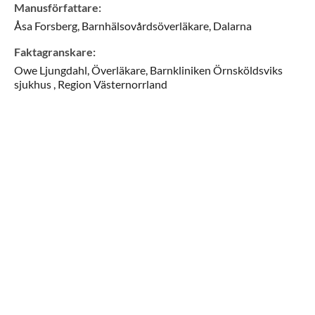
Manusförfattare
:
Åsa
Forsberg,
Barnhälsovårdsöverläkare,
Dalarna
Faktagranskare
:
Owe
Ljungdahl,
Överläkare,
Barnkliniken Örnsköldsviks
sjukhus ,
Region Västernorrland