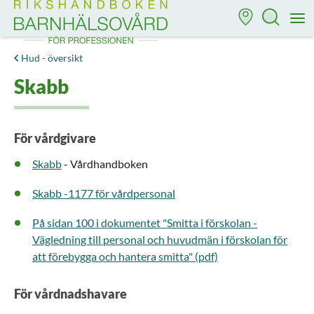
Till startsidan för Rikshandboken i barnhälsovård
M
Hud - översikt
Skabb
För vårdgivare
Skabb
- Vårdhandboken
Skabb -1177 för vårdpersonal
På sidan 100 i dokumentet "Smitta i förskolan -
Vägledning till personal och huvudmän i förskolan för
att förebygga och hantera smitta" (pdf)
För vårdnadshavare