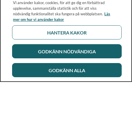
Vi använder kakor, cookies, för att ge dig en förbättrad
upplevelse, sammanställa statistik och för att viss
nödvändig funktionalitet ska fungera på webbplatsen.
Läs
mer om hur vi använder kakor
HANTERA KAKOR
GODKÄNN NÖDVÄNDIGA
GODKÄNN ALLA
Rikshandboken i barnhälsovård
Ett metod- och kunskapsstöd för dig som arbetar i
barnhälsovården. Allt innehåll är framtaget i samarbete