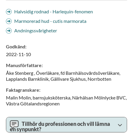
Halvsidig rodnad - Harlequin-fenomen
Marmorerad hud - cutis marmorata
Andningssvårigheter
Godkänd
:
2022-11-10
Manusförfattare
:
Åke
Stenberg ,
Överläkare, fd Barnhälsovårdsöverläkare,
Lapplands Barnklinik, Gällivare Sjukhus,
Norrbotten
Faktagranskare
:
Malin
Molin,
barnsjuksköterska,
Närhälsan Mölnlycke BVC,
Västra Götalandsregionen
Tillhör du professionen och vill lämna
en synpunkt?