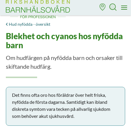
Till startsidan för Rikshandboken i barnhälsovård
M
Hud nyfödda - översikt
Blekhet och cyanos hos nyfödda
barn
Om hudfärgen på nyfödda barn och orsaker till
skiftande hudfärg.
Det finns ofta oro hos föräldrar över helt friska,
nyfödda de första dagarna. Samtidigt kan ibland
diskreta symtom vara tecken på allvarlig sjukdom
som behöver akut sjukhusvård.