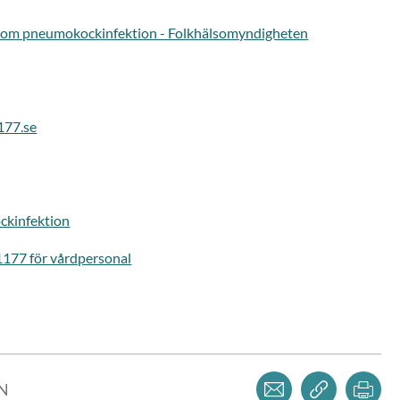
 om pneumokockinfektion - Folkhälsomyndigheten
177.se
ckinfektion
1177 för vårdpersonal
Dela via mejl
Kopiera l
Skr
LN