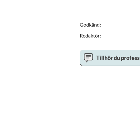
Godkänd
:
Redaktör
:
Tillhör du profes