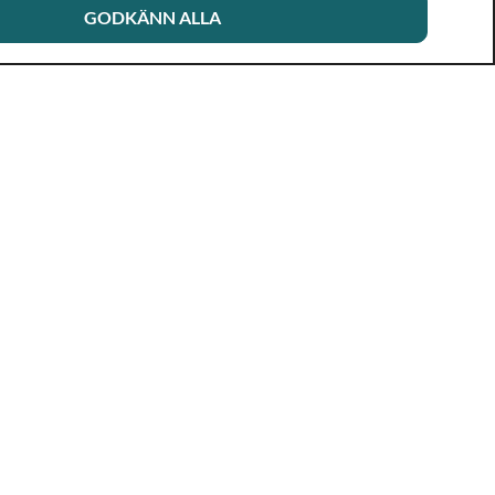
GODKÄNN ALLA
Aktuellt
Om Rikshandboken
Nyhetsbrev
Nytt och reviderat
Forskning, rapporter
Aktuell produktion
& projekt