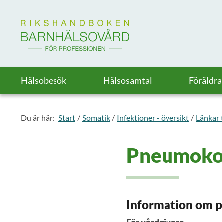
Till startsidan för Rikshandboken i barnhälsovård
Hälsobesök
Hälsosamtal
Föräldr
Du är här:
Start
Somatik
Infektioner - översikt
Länkar t
Pneumokoc
Information om 