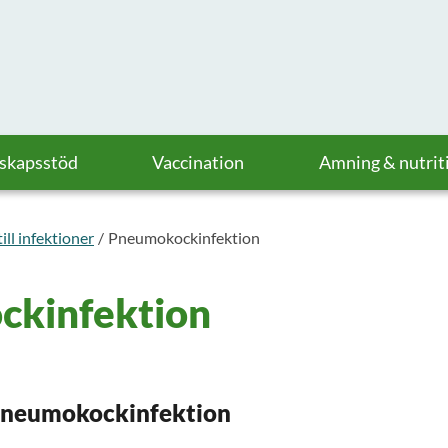
askapsstöd
Vaccination
Amning & nutrit
ill infektioner
Pneumokockinfektion
kinfektion
pneumokockinfektion