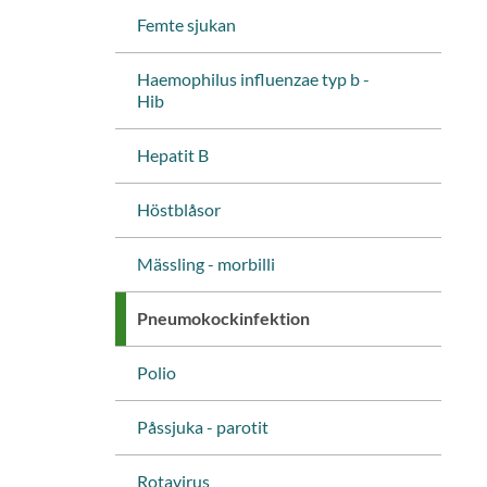
Femte sjukan
Haemophilus influenzae typ b -
Hib
Hepatit B
Höstblåsor
Mässling - morbilli
Pneumokockinfektion
Polio
Påssjuka - parotit
änk
iv ut sidan
Rotavirus