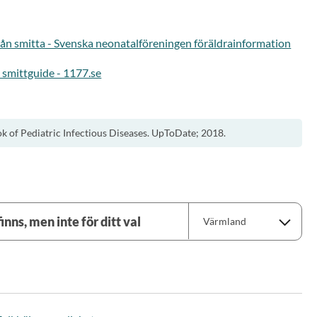
från smitta - Svenska neonatalföreningen föräldrainformation
 smittguide - 1177.se
ok of Pediatric Infectious Diseases. UpToDate; 2018.
inns, men inte för ditt val
Värmland
Norrbotten
Värmland
Skåne
Västerbotten