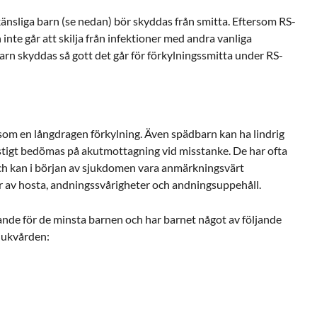
nsliga barn (se nedan) bör skyddas från smitta. Eftersom RS-
 inte går att skilja från infektioner med andra vanliga
arn skyddas så gott det går för förkylningssmitta under RS-
 som en långdragen förkylning. Även spädbarn kan ha lindrig
ostigt bedömas på akutmottagning vid misstanke. De har ofta
 och kan i början av sjukdomen vara anmärkningsvärt
 av hosta, andningssvårigheter och andningsuppehåll.
nde för de minsta barnen och har barnet något av följande
jukvården: