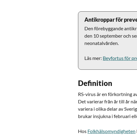
Antikroppar för prev
Den förebyggande antikro
den 10 september och se
neonatalvården.
Läs mer:
Beyfortus för p
Definition
RS-virus är en förkortning av
Det varierar från år till år 
variera i olika delar av Sver
brukar insjukna i februari el
Hos
Folkhälsomyndigheten