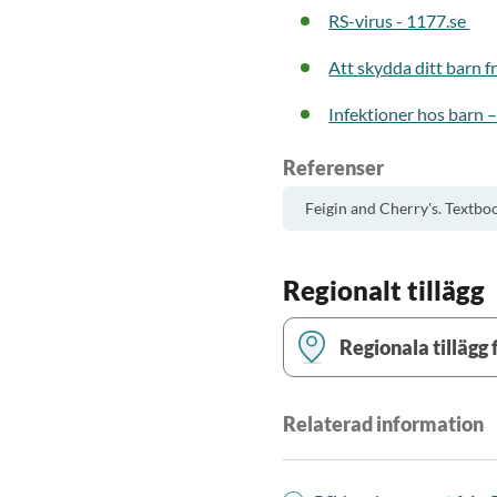
RS-virus - 1177.se
Att skydda ditt barn 
Infektioner hos barn –
Referenser
Feigin and Cherry's. Textbo
Regionalt tillägg
Regionala tillägg f
Relaterad information
Blekinge
Gotland