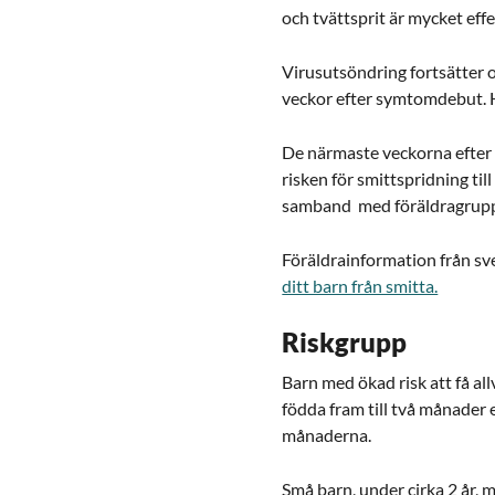
och tvättsprit är mycket eff
Virusutsöndring fortsätter o
veckor efter symtomdebut. Häl
De närmaste veckorna efter 
risken för smittspridning ti
samband med föräldragrupp
Föräldrainformation från s
ditt barn från smitta.
Riskgrupp
Barn med ökad risk att få al
födda fram till två månader 
månaderna.
Små barn, under cirka 2 år, 