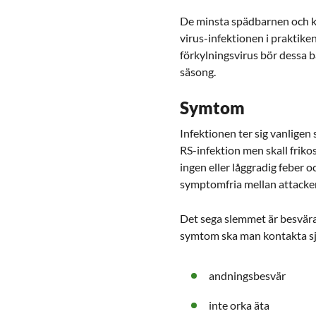
De minsta spädbarnen och kä
virus-infektionen i praktiken
förkylningsvirus bör dessa b
säsong.
Symtom
Infektionen ter sig vanligen
RS-infektion men skall frik
ingen eller låggradig feber
symptomfria mellan attacker
Det sega slemmet är besvära
symtom ska man kontakta s
andningsbesvär
inte orka äta