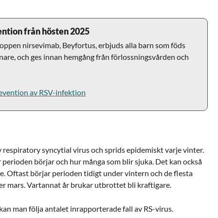
ention från hösten 2025
ppen nirsevimab, Beyfortus, erbjuds alla barn som föds
nare, och ges innan hemgång från förlossningsvården och
revention av RSV-infektion
 respiratory syncytial virus och sprids epidemiskt varje vinter.
när perioden börjar och hur många som blir sjuka. Det kan också
ige. Oftast börjar perioden tidigt under vintern och de flesta
ler mars. Vartannat år brukar utbrottet bli kraftigare.
kan man följa antalet inrapporterade fall av RS-virus.