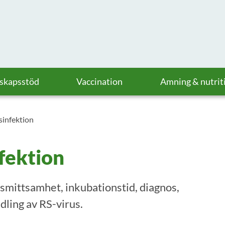
askapsstöd
Vaccination
Amning & nutrit
sinfektion
fektion
 smittsamhet, inkubationstid, diagnos,
dling av RS-virus.