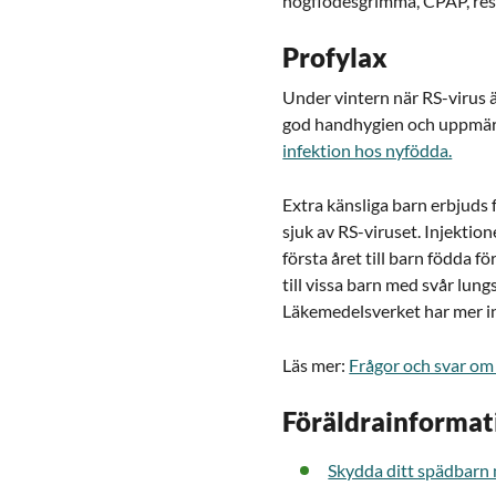
högflödesgrimma, CPAP, res
Profylax
Under vintern när RS-virus ä
god handhygien och uppmär
infektion hos nyfödda.
Extra känsliga barn erbjuds 
sjuk av RS-viruset. Injekti
första året till barn födda 
till vissa barn med svår lung
Läkemedelsverket har mer i
Läs mer:
Frågor och svar om
Föräldrainformat
Skydda ditt spädbarn 