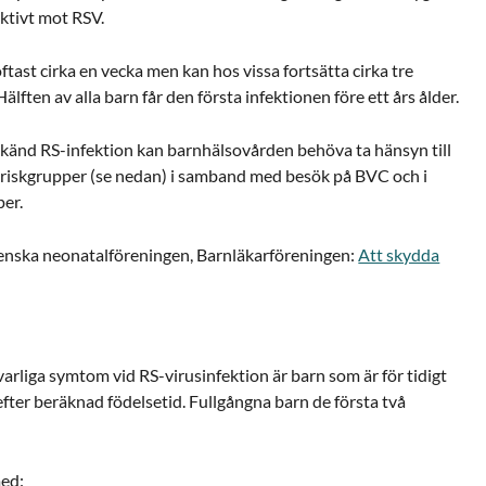
ektivt mot RSV.
ftast cirka en vecka men kan hos vissa fortsätta cirka tre
ften av alla barn får den första infektionen före ett års ålder.
känd RS-infektion kan barnhälsovården behöva ta hänsyn till
ll riskgrupper (se nedan) i samband med besök på BVC och i
er.
venska neonatalföreningen, Barnläkarföreningen:
Att skydda
lvarliga symtom vid RS-virusinfektion är barn som är för tidigt
efter beräknad födelsetid. Fullgångna barn de första två
med: