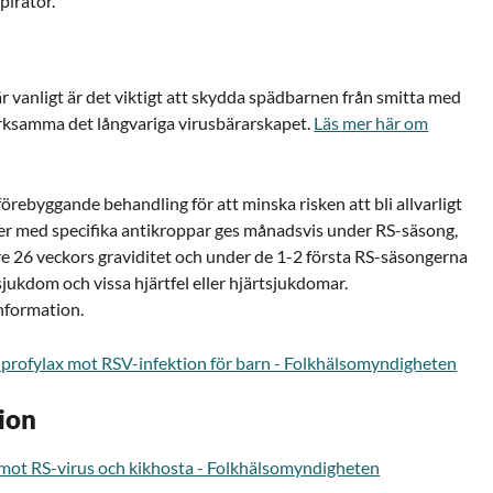
pirator.
r vanligt är det viktigt att skydda spädbarnen från smitta med
ksamma det långvariga virusbärarskapet.
Läs mer här om
förebyggande behandling för att minska risken att bli allvarligt
oner med specifika antikroppar ges månadsvis under RS-säsong,
före 26 veckors graviditet och under de 1-2 första RS-säsongerna
sjukdom och vissa hjärtfel eller hjärtsjukdomar.
nformation.
 profylax mot RSV-infektion för barn - Folkhälsomyndigheten
ion
mot RS-virus och kikhosta - Folkhälsomyndigheten