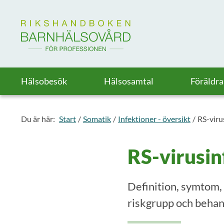
Till startsidan för Rikshandboken i barnhälsovård
Hälsobesök
Hälsosamtal
Föräldr
Du är här:
Start
Somatik
Infektioner - översikt
RS-viru
RS-virusin
Definition, symtom,
riskgrupp och behan