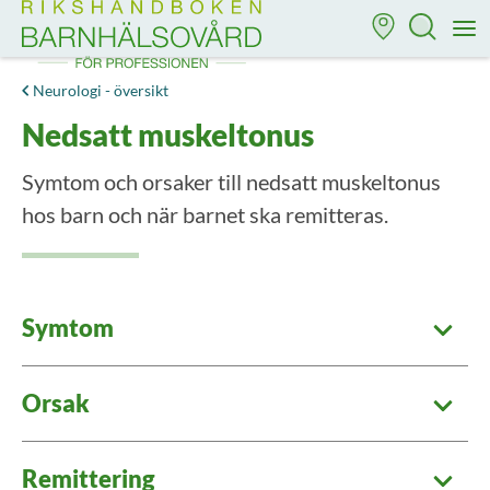
Till startsidan för Rikshandboken i barnhälsovård
M
Neurologi - översikt
Nedsatt muskeltonus
Symtom och orsaker till nedsatt muskeltonus
hos barn och när barnet ska remitteras.
Symtom
Orsak
Remittering