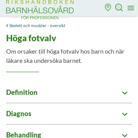
Till startsidan för Rikshandboken i barnhälsovård
M
Skelett och muskler - översikt
Höga fotvalv
Om orsaker till höga fotvalv hos barn och när
läkare ska undersöka barnet.
Definition
Diagnos
Behandling