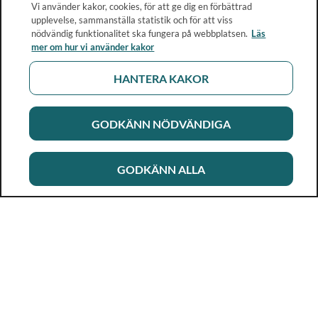
Vi använder kakor, cookies, för att ge dig en förbättrad
upplevelse, sammanställa statistik och för att viss
nödvändig funktionalitet ska fungera på webbplatsen.
Läs
mer om hur vi använder kakor
HANTERA KAKOR
GODKÄNN NÖDVÄNDIGA
GODKÄNN ALLA
Rikshandboken i barnhälsovård
Ett metod- och kunskapsstöd för dig som arbetar i
barnhälsovården. Allt innehåll är framtaget i samarbete