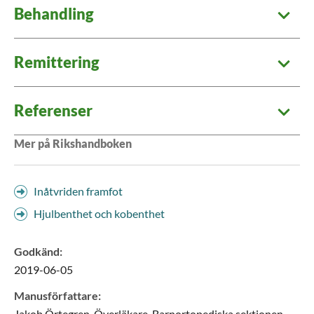
Behandling
Remittering
Referenser
Mer på Rikshandboken
Inåtvriden framfot
Hjulbenthet och kobenthet
Godkänd
:
2019-06-05
Manusförfattare
:
Jakob
Örtegren,
Överläkare,
Barnortopediska sektionen,