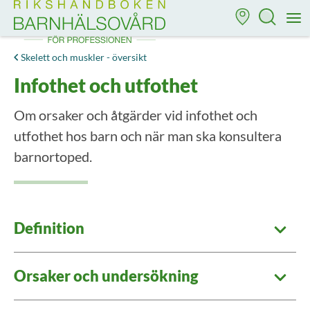
Till startsidan för Rikshandboken i barnhälsovård
M
Skelett och muskler - översikt
Infothet och utfothet
Om orsaker och åtgärder vid infothet och
utfothet hos barn och när man ska konsultera
barnortoped.
Definition
Orsaker och undersökning