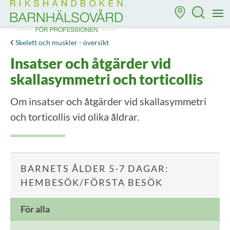
Till startsidan för Rikshandboken i barnhälsovård
M
Skelett och muskler - översikt
Insatser och åtgärder vid
skallasymmetri och torticollis
Om insatser och åtgärder vid skallasymmetri
och torticollis vid olika åldrar.
BARNETS ÅLDER 5-7 DAGAR:
HEMBESÖK/FÖRSTA BESÖK
För alla