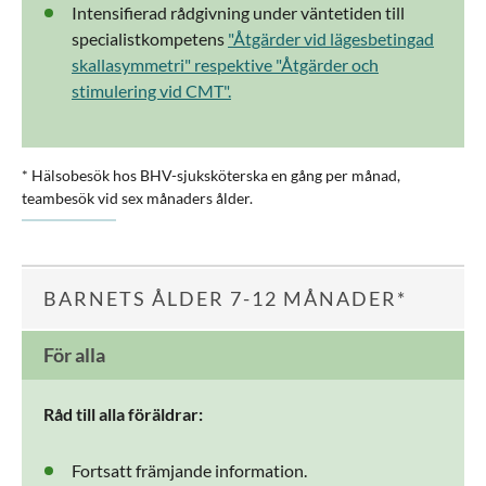
Intensifierad rådgivning under väntetiden till
specialistkompetens
"Åtgärder vid lägesbetingad
skallasymmetri" respektive "Åtgärder och
stimulering vid CMT".
* Hälsobesök hos BHV-sjuksköterska en gång per månad,
teambesök vid sex månaders ålder.
BARNETS ÅLDER 7-12 MÅNADER*
För alla
Råd till alla föräldrar:
Fortsatt främjande information.