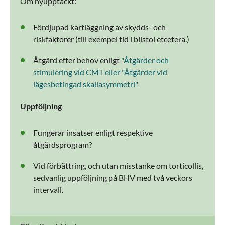
Om nyupptäckt:
Fördjupad kartläggning av skydds- och
riskfaktorer (till exempel tid i bilstol etcetera.)
Åtgärd efter behov enligt
"Åtgärder och
stimulering vid CMT eller "Åtgärder vid
lägesbetingad skallasymmetri"
Uppföljning
Fungerar insatser enligt respektive
åtgärdsprogram?
Vid förbättring, och utan misstanke om torticollis,
sedvanlig uppföljning på BHV med två veckors
intervall.