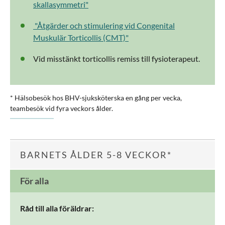
skallasymmetri"
"Åtgärder och stimulering vid Congenital
Muskulär Torticollis (CMT)"
Vid misstänkt torticollis remiss till fysioterapeut.
* Hälsobesök hos BHV-sjuksköterska en gång per vecka,
teambesök vid fyra veckors ålder.
BARNETS ÅLDER 5-8 VECKOR*
För alla
Råd till alla föräldrar: