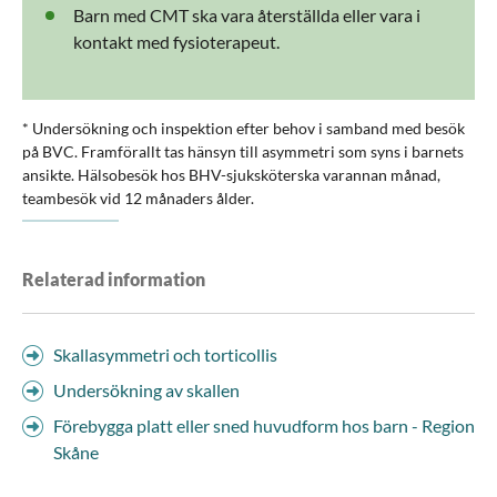
Barn med CMT ska vara återställda eller vara i
kontakt med fysioterapeut.
* Undersökning och inspektion efter behov i samband med besök
på BVC. Framförallt tas hänsyn till asymmetri som syns i barnets
ansikte. Hälsobesök hos BHV-sjuksköterska varannan månad,
teambesök vid 12 månaders ålder.
Relaterad information
Skallasymmetri och torticollis
Undersökning av skallen
Förebygga platt eller sned huvudform hos barn - Region
Skåne