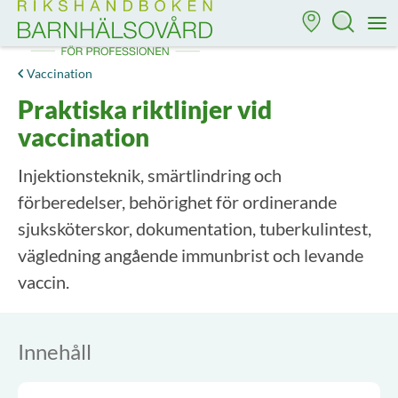
Till startsidan för Rikshandboken i barnhälsovård
M
Vaccination
Praktiska riktlinjer vid
vaccination
Injektionsteknik, smärtlindring och
förberedelser, behörighet för ordinerande
sjuksköterskor, dokumentation, tuberkulintest,
vägledning angående immunbrist och levande
vaccin.
Innehåll