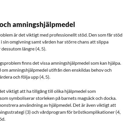
 och amningshjälpmedel
oblem är det viktigt med professionellt stöd. Den som får stöd
 i sin omgivning samt vården har större chans att slippa
essutom längre (4, 5).
gsproblem finns det vissa amningshjälpmedel som kan hjälpa.
 råd om amningshjälpmedel utifrån den enskildas behov och
rdera och följa upp (4, 5).
 viktigt att ha tillgång till olika hjälpmedel som
 som symboliserar storleken på barnets magsäck och docka.
monstrera användning av hjälpmedel. Det är även viktigt att
ngsstrategi (3) och vårdprogram för bröstkomplikationer (4,
töd.