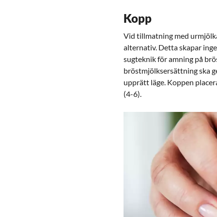
Kopp
Vid tillmatning med urmjölk
alternativ. Detta skapar inge
sugteknik för amning på brös
bröstmjölksersättning ska ges
upprätt läge. Koppen placera
(4-6).