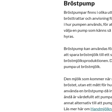
Bröstpump
Bröstpumpar finns i olika ut
brösttrattar och anvisning f
i hur pumpen används, för at
välja en pump som känns så 
hyras.
Bröstpump kan användas för a
att spara bröstmjölk till ett
bröstmjölksproduktionen. Det
pumpa ut bröstmjölk.
Den mjölk som kommer när ma
bröstet, utan ett mått för 
använda en bröstpump då inte
ändå är värdefullt att pumpa
annat alternativ till att pum
Läs mer här om
Handmjölkni