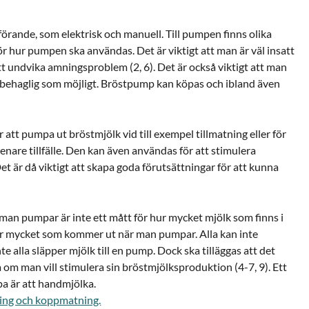
förande, som elektrisk och manuell. Till pumpen finns olika
ör hur pumpen ska användas. Det är viktigt att man är väl insatt
t undvika amningsproblem (2, 6). Det är också viktigt att man
behaglig som möjligt. Bröstpump kan köpas och ibland även
tt pumpa ut bröstmjölk vid till exempel tillmatning eller för
 senare tillfälle. Den kan även användas för att stimulera
 är då viktigt att skapa goda förutsättningar för att kunna
n pumpar är inte ett mått för hur mycket mjölk som finns i
hur mycket som kommer ut när man pumpar. Alla kan inte
 alla släpper mjölk till en pump. Dock ska tilläggas att det
 om man vill stimulera sin bröstmjölksproduktion (4-7, 9). Ett
pa är att handmjölka.
ng och koppmatning.