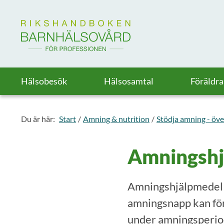
Till startsidan för Rikshandboken i barnhälsovård
Hälsobesök
Hälsosamtal
Föräldr
Du är här:
Start
Amning & nutrition
Stödja amning - öve
Amningshj
Amningshjälpmedel 
amningsnapp kan fö
under amningsperio