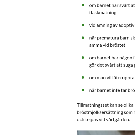
om barnet har svårt att
flaskmatning
vid amning av adopti
när prematura barn ska
amma vid bröstet
om barnet har någon f
gör det svårt att suga
om man vill återuppta
när barnet inte tar brö
Tillmatningsset kan se olika
bröstmjölksersättning som h
och tejpas vid vårtgården.