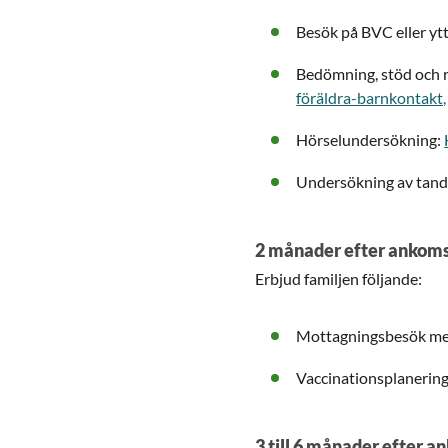
Besök på BVC eller yt
Bedömning, stöd och rå
föräldra-barnkontakt,
Hörselundersökning:
Undersökning av tand
2 månader efter ankom
Erbjud familjen följande:
Mottagningsbesök med
Vaccinationsplanering
3 till 6 månader efter 