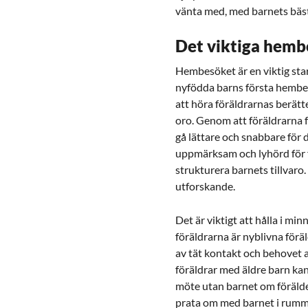
vänta med, med barnets bäst
Det viktiga hemb
Hembesöket är en viktig sta
nyfödda barns första hembes
att höra föräldrarnas berätt
oro. Genom att föräldrarna f
gå lättare och snabbare för 
uppmärksam och lyhörd för f
strukturera barnets tillvaro
utforskande.
Det är viktigt att hålla i min
föräldrarna är nyblivna förä
av tät kontakt och behovet 
föräldrar med äldre barn kan
möte utan barnet om förälde
prata om med barnet i rumm