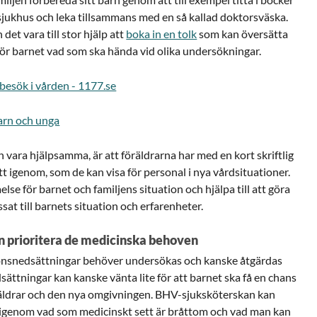
jukhus och leka tillsammans med en så kallad doktorsväska.
det vara till stor hjälp att
boka in en tolk
som kan översätta
ör barnet vad som ska hända vid olika undersökningar.
besök i vården - 1177.se
arn och unga
vara hjälpsamma, är att föräldrarna har med en kort skriftlig
t igenom, som de kan visa för personal i nya vårdsituationer.
else för barnet och familjens situation och hjälpa till att göra
t till barnets situation och erfarenheter.
 prioritera de medicinska behoven
onsnedsättningar behöver undersökas och kanske åtgärdas
ättningar kan kanske vänta lite för att barnet ska få en chans
föräldrar och den nya omgivningen. BHV-sjuksköterskan kan
a igenom vad som medicinskt sett är bråttom och vad man kan