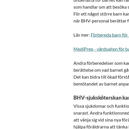
som handlar om att besöka s
För ett något större barn kan 
när BHV-personal berättar f
Läs mer:
Förbereda barn för 
MediPrep - vårdsajten för b
Andra förberedelser som kan 
berättelse om vad barnet gåt
Det kan bidra till ökad förstå
bemötandet av barnet anpassa
BHV-sjuksköterskan kan
Vissa sjukdomar och funkti
snarast. Andra funktionsneds
att vänja sig vid sina nya 
hjälpa föräldrarna att tänk