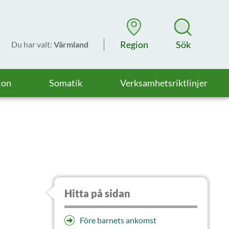
Region
Sök
Du har valt
:
Värmland
ion
Somatik
Verksamhetsriktlinjer
Hitta på sidan
Före barnets ankomst