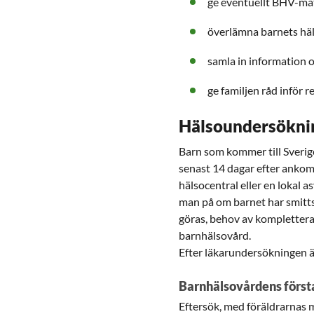
ge eventuellt BHV-ma
överlämna barnets hä
samla in information 
ge familjen råd inför r
Hälsoundersöknin
Barn som kommer till Sverig
senast 14 dagar efter ankom
hälsocentral eller en lokal 
man på om barnet har smit
göras, behov av komplettera
barnhälsovård.
Efter läkarundersökningen ä
Barnhälsovårdens första
Eftersök, med föräldrarnas