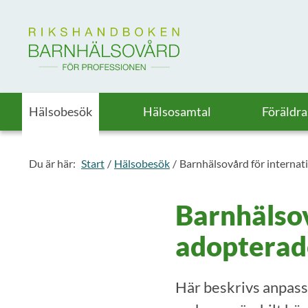
Till startsidan för Rikshandboken i barnhälsovård
Hälsobesök
Hälsosamtal
Föräldr
Du är här:
Start
Hälsobesök
Barnhälsovård för internat
Barnhälsov
adopterad
Här beskrivs anpas