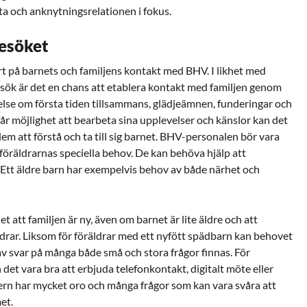
a och anknytningsrelationen i fokus.
esöket
rt på barnets och familjens kontakt med BHV. I likhet med
ök är det en chans att etablera kontakt med familjen genom
else om första tiden tillsammans, glädjeämnen, funderingar och
år möjlighet att bearbeta sina upplevelser och känslor kan det
dem att förstå och ta till sig barnet. BHV-personalen bör vara
öräldrarnas speciella behov. De kan behöva hjälp att
. Ett äldre barn har exempelvis behov av både närhet och
net att familjen är ny, även om barnet är lite äldre och att
ldrar
. Liksom för föräldrar med ett nyfött spädbarn kan behovet
av svar på många både små och stora frågor finnas. För
 det vara bra att erbjuda telefonkontakt, digitalt möte eller
rn har mycket oro och många frågor som kan vara svåra att
et.