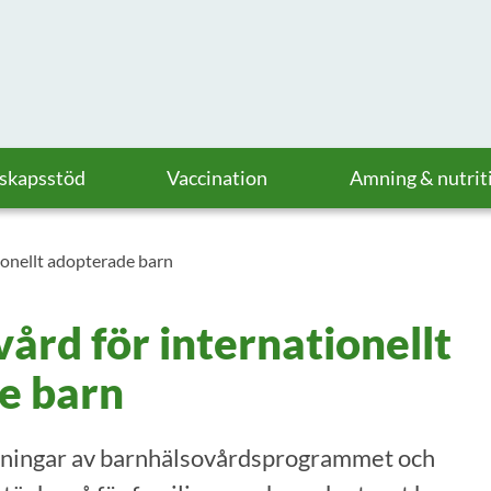
askapsstöd
Vaccination
Amning & nutrit
ionellt adopterade barn
ård för internationellt
e barn
sningar av barnhälsovårdsprogrammet och