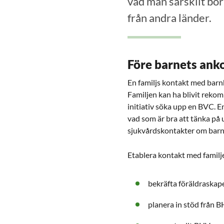
vad man särskilt bör
från andra länder.
Före barnets ank
En familjs kontakt med barn
Familjen kan ha blivit rek
initiativ söka upp en BVC. En
vad som är bra att tänka på 
sjukvårdskontakter om barn
Etablera kontakt med familje
bekräfta föräldraskap
planera in stöd från 