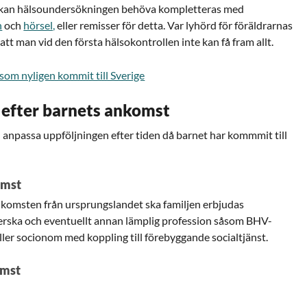
 kan hälsoundersökningen behöva kompletteras med
n
och
hörsel,
eller remisser för detta. Var lyhörd för föräldrarnas
att man vid den första hälsokontrollen inte kan få fram allt.
om nyligen kommit till Sverige
 efter barnets ankomst
anpassa uppföljningen efter tiden då barnet har kommmit till
komst
 ankomsten från ursprungslandet ska familjen erbjudas
rska och eventuellt annan lämplig profession såsom BHV-
ller socionom med koppling till förebyggande socialtjänst.
omst