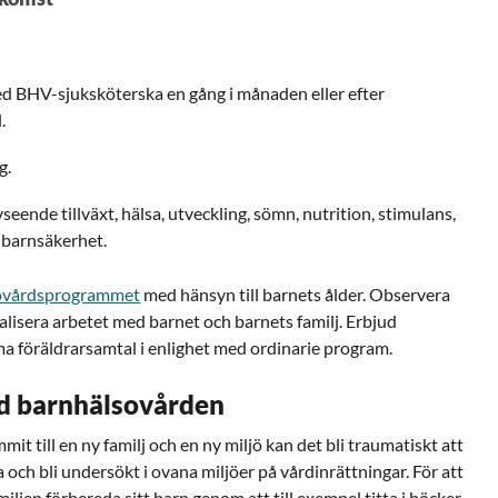
 BHV-sjuksköterska en gång i månaden eller efter
.
g.
seende tillväxt, hälsa, utveckling, sömn, nutrition, stimulans,
 barnsäkerhet.
sovårdsprogrammet
med hänsyn till barnets ålder. Observera
dualisera arbetet med barnet och barnets familj. Erbjud
 föräldrarsamtal i enlighet med ordinarie program.
d barnhälsovården
it till en ny familj och en ny miljö kan det bli traumatiskt att
och bli undersökt i ovana miljöer på vårdinrättningar. För att
iljen förbereda sitt barn genom att till exempel titta i böcker