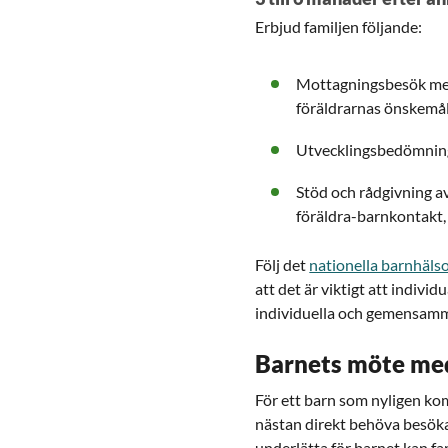
Erbjud familjen följande:
Mottagningsbesök med
föräldrarnas önskemål
Utvecklingsbedömnin
Stöd och rådgivning av
föräldra-barnkontakt,
Följ det
nationella barnhäl
att det är viktigt att indivi
individuella och gemensamma
Barnets möte me
För ett barn som nyligen komm
nästan direkt behöva besöka 
underlätta för barnet kan fam