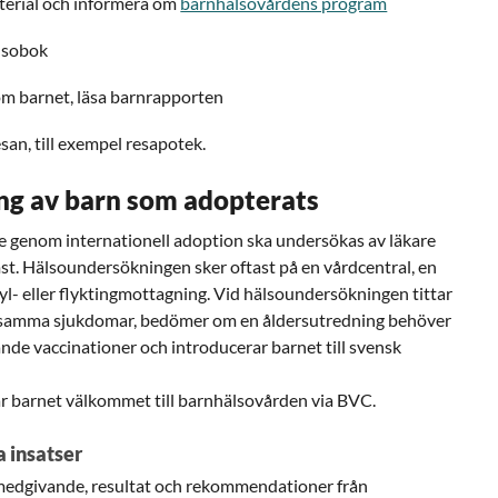
terial och informera om
barnhälsovårdens program
lsobok
om barnet, läsa barnrapporten
esan, till exempel resapotek.
g av barn som adopterats
e genom internationell adoption ska undersökas av läkare
st. Hälsoundersökningen sker oftast på en vårdcentral, en
asyl- eller flyktingmottagning. Vid hälsoundersökningen tittar
tsamma sjukdomar, bedömer om en åldersutredning behöver
nde vaccinationer och introducerar barnet till svensk
r barnet välkommet till barnhälsovården via BVC.
 insatser
 medgivande, resultat och rekommendationer från