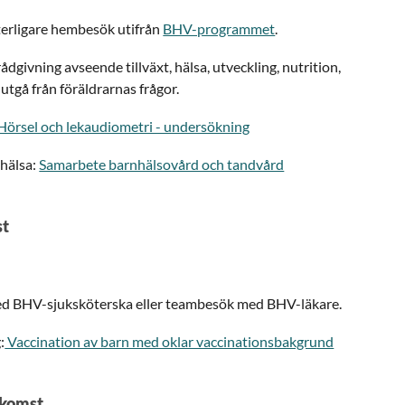
terligare hembesök utifrån
BHV-programmet
.
dgivning avseende tillväxt, hälsa, utveckling, nutrition,
utgå från föräldrarnas frågor.
Hörsel och lekaudiometri - undersökning
hälsa:
Samarbete barnhälsovård och tandvård
st
 BHV-sjuksköterska eller teambesök med BHV-läkare.
:
Vaccination av barn med oklar vaccinationsbakgrund
ankomst