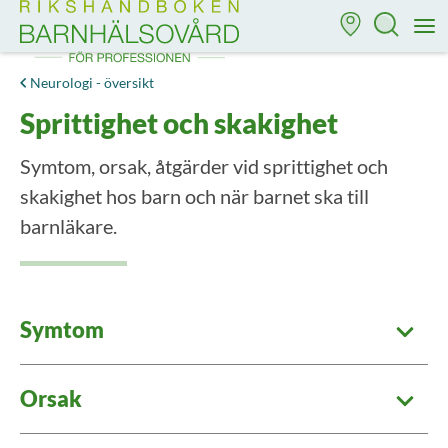
Till startsidan för Rikshandboken i barnhälsovård
M
Neurologi - översikt
Sprittighet och skakighet
Symtom, orsak, åtgärder vid sprittighet och
skakighet hos barn och när barnet ska till
barnläkare.
Symtom
Orsak