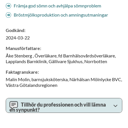
Främja god sömn och avhjälpa sömnproblem
Bröstmjölksproduktion och amningsutmaningar
Godkänd
:
2024-03-22
Manusförfattare
:
Åke
Stenberg ,
Överläkare, fd Barnhälsovårdsöverläkare,
Lapplands Barnklinik, Gällivare Sjukhus,
Norrbotten
Faktagranskare
:
Malin
Molin,
barnsjuksköterska,
Närhälsan Mölnlycke BVC,
Västra Götalandsregionen
Tillhör du professionen och vill lämna
en synpunkt?