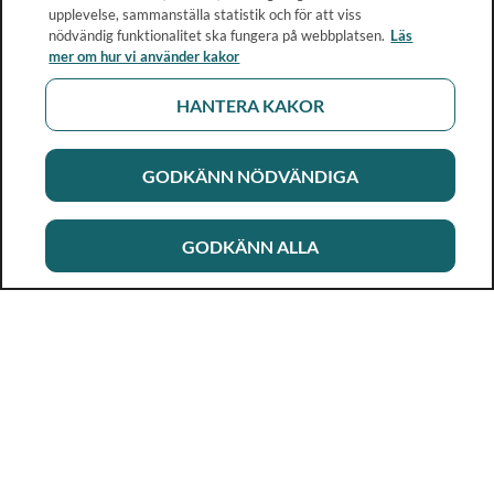
upplevelse, sammanställa statistik och för att viss
nödvändig funktionalitet ska fungera på webbplatsen.
Läs
mer om hur vi använder kakor
HANTERA KAKOR
GODKÄNN NÖDVÄNDIGA
GODKÄNN ALLA
Rikshandboken i barnhälsovård
Ett metod- och kunskapsstöd för dig som arbetar i
barnhälsovården. Allt innehåll är framtaget i samarbete
med professionen.