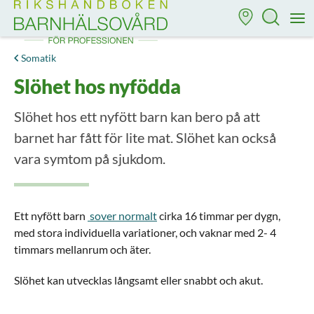
Till startsidan för Rikshandboken i barnhälsovård
M
Somatik
Slöhet hos nyfödda
Slöhet hos ett nyfött barn kan bero på att
barnet har fått för lite mat. Slöhet kan också
vara symtom på sjukdom.
Ett nyfött barn
sover normalt
cirka 16 timmar per dygn,
med stora individuella variationer, och vaknar med 2- 4
timmars mellanrum och äter.
Slöhet kan utvecklas långsamt eller snabbt och akut.