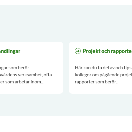
ndlingar
Projekt och rapporte
ngar som berör
Här kan du ta del av och tips
vårdens verksamhet, ofta
kollegor om pågående proje
er som arbetar inom
rapporter som berör
ovården.
barnhälsovårdens verksamh