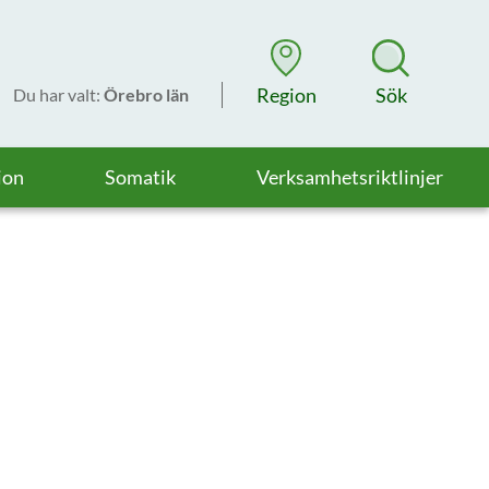
Region
Sök
Du har valt
:
Örebro län
ion
Somatik
Verksamhetsriktlinjer