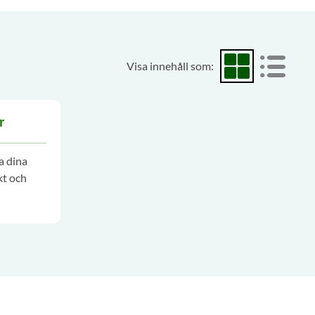
Akt
Visa innehåll som:
Visa som rutnät
Visa som
r
a dina
kt och
et.