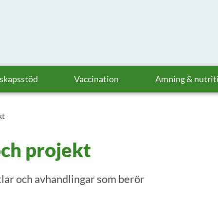
askapsstöd
Vaccination
Amning & nutrit
kt
och projekt
klar och avhandlingar som berör