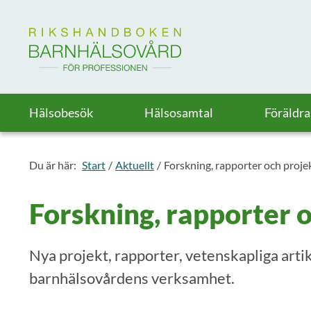
Till startsidan för Rikshandboken i barnhälsovård
Hälsobesök
Hälsosamtal
Föräldr
Du är här:
Start
Aktuellt
Forskning, rapporter och proje
Forskning, rapporter 
Nya projekt, rapporter, vetenskapliga arti
barnhälsovårdens verksamhet.