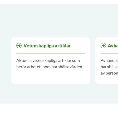
Vetenskapliga artiklar
Avha
Aktuella vetenskapliga artiklar som
Avhandli
berör arbetet inom barnhälsovården.
barnhälso
av person
barnhäls