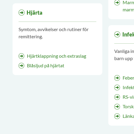
Marmo
marm
Hjärta
Symtom, avvikelser och rutiner för
Infe
remittering.
Vanliga i
Hjärtklappning och extraslag
barn upp t
Blåsljud på hjärtat
Febe
Infek
RS-vi
Torsk
Länka