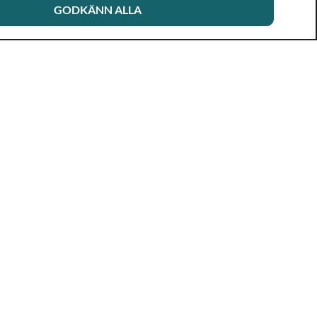
GODKÄNN ALLA
Aktuellt
Om Rikshandboken
Nyhetsbrev
Nytt och reviderat
Forskning, rapporter
Aktuell produktion
& projekt