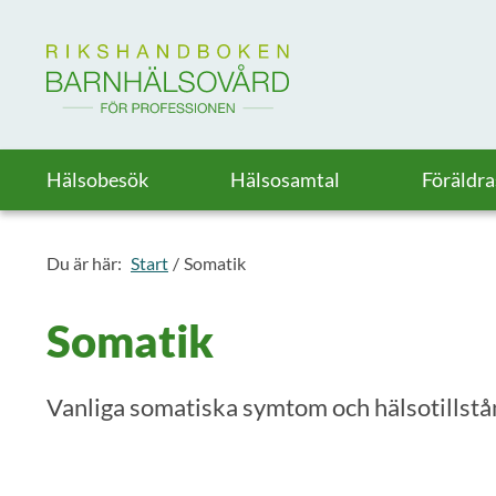
Till startsidan för Rikshandboken i barnhälsovård
Hälsobesök
Hälsosamtal
Föräldr
Du är här:
Start
Somatik
Somatik
Vanliga somatiska symtom och hälsotillstånd 