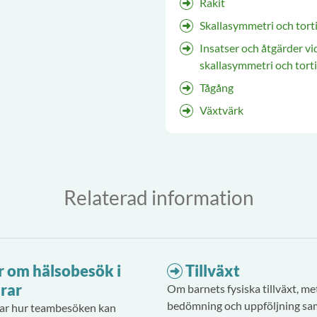
Rakit
Skallasymmetri och torti
Insatser och åtgärder vi
skallasymmetri och torti
Tågång
Växtvärk
Relaterad information
r om hälsobesök i
Tillväxt
drar
Om barnets fysiska tillväxt, me
bedömning och uppföljning s
sar hur teambesöken kan