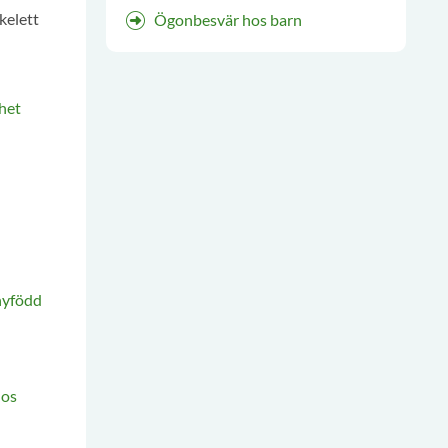
kelett
Ögonbesvär hos barn
het
nyfödd
hos