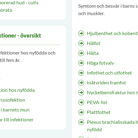
rerad hud - cutis
Symtom och besvär i barns s
orata
och muskler.
Hjulbenthet och kobent
ktioner - översikt
Hälfot
nfektioner hos nyfödda och
Hälta
ill fem år.
Höga fotvalv
Infothet och utfothet
r
Inåtvriden framfot
tion hos nyfödda
Nyckelbensfraktur hos 
rusinfektion
PEVA-fot
 i barnets mun
Plattfothet
r till infektioner
Plexus brachialisskada 
nyfödd