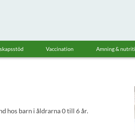
askapsstöd
Vaccination
Amning & nutrit
hos barn i åldrarna 0 till 6 år.