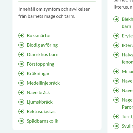
Ikterus, 
Innehåll om symtom och avvikelser
navelgran
från barnets mage och tarm.
Blekh
barn
Buksmärtor
Eryt
Blodig avföring
Ikter
Diarré hos barn
Halvsidig
feno
Förstoppning
Milia
Kräkningar
Navel
Medellinjebråck
Nave
Navelbråck
Nage
Ljumskbråck
Paro
Rektusdiastas
Torr 
Spädbarnskolik
Svull