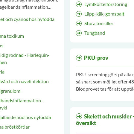
Lymfkörtelförstoring
nagelbandsinflammation,
Läpp-käk-gomspalt
ulom, svullna bröstkörtlar.
et och cyanos hos nyfödda
Stora tonsiller
Tungband
ema toxikum
us
 rodnad - Harlequin-
PKU-prov
men
ria
PKU-screening görs på alla
vård och navelinfektion
så snart som möjligt efter 4
Blodprovet tas för att uppt
lgranulom
medfödda metabola och end
lbandsinflammation -
sjukdomar samt ett test för 
nyki
sällsynt immundefekt.
Skelett och muskler 
fjällande hud hos nyfödda
översikt
na bröstkörtlar