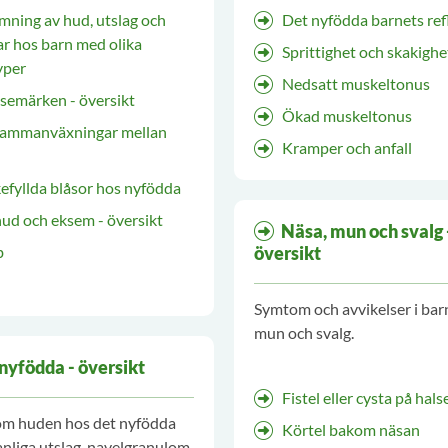
ning av hud, utslag och
Det nyfödda barnets ref
ar hos barn med olika
Sprittighet och skakighe
yper
Nedsatt muskeltonus
semärken - översikt
Ökad muskeltonus
ammanväxningar mellan
Kramper och anfall
efyllda blåsor hos nyfödda
hud och eksem - översikt
Näsa, mun och svalg 
b
översikt
Symtom och avvikelser i bar
mun och svalg.
nyfödda - översikt
Fistel eller cysta på hals
om huden hos det nyfödda
Körtel bakom näsan
anliga utslag, navelgranulom,