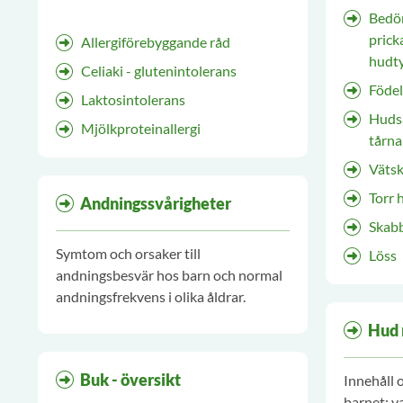
eksem.
Bedöm
prick
Allergiförebyggande råd
hudt
Celiaki - glutenintolerans
Födel
Laktosintolerans
Huds
Mjölkproteinallergi
tårna
Vätsk
Torr 
Andningssvårigheter
Skab
Symtom och orsaker till
Löss
andningsbesvär hos barn och normal
andningsfrekvens i olika åldrar.
Hud 
Buk - översikt
Innehåll 
barnet: v