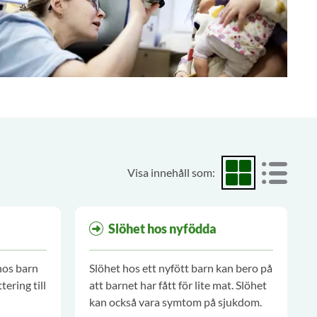
Visa innehåll som:
Visa som rutnät
Visa som
Slöhet hos nyfödda
hos barn
Slöhet hos ett nyfött barn kan bero på
tering till
att barnet har fått för lite mat. Slöhet
kan också vara symtom på sjukdom.