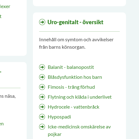
lexer
t
Uro-genitalt - översikt
Innehåll om symtom och avvikelser
från barns könsorgan.
Balanit - balanopostit
-
Blåsdysfunktion hos barn
Fimosis - trång förhud
ns näsa,
Flytning och klåda i underlivet
Hydrocele - vattenbråck
Hypospadi
en
Icke-medicinsk omskärelse av
pojkar