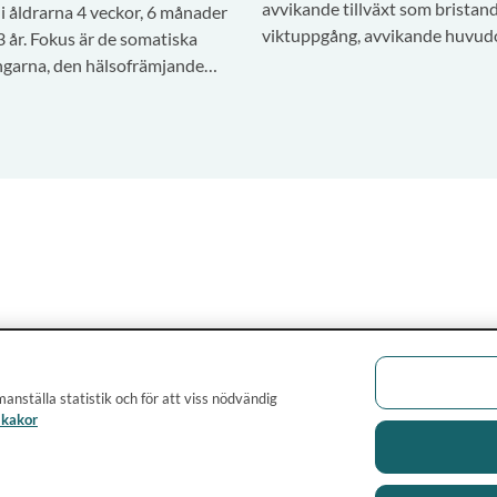
avvikande tillväxt som bristan
i åldrarna 4 veckor, 6 månader
viktuppgång, avvikande huvudom
3 år. Fokus är de somatiska
övervikt.
garna, den hälsofrämjande
yfts också fram.
anställa statistik och för att viss nödvändig
 kakor