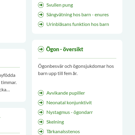
Svullen pung
Sängvätning hos barn - enures
Urinblåsans funktion hos barn
Ögon - översikt
Ögonbesvär och ögonsjukdomar hos
barn upp till fem år.
 nyfödda
8 timmar.
äcka
Avvikande pupiller
okrina
Neonatal konjunktivit
en
Nystagmus - ögondarr
-
Skelning
Tårkanalsstenos