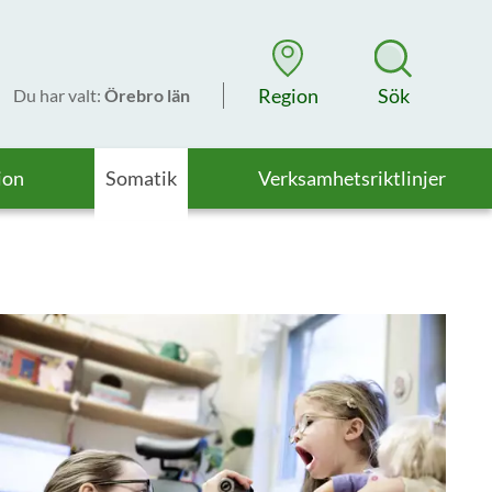
Region
Sök
Du har valt
:
Örebro län
ion
Somatik
Verksamhetsriktlinjer