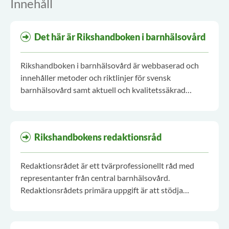
Innehåll
Det här är Rikshandboken i barnhälsovård
Rikshandboken i barnhälsovård är webbaserad och
innehåller metoder och riktlinjer för svensk
barnhälsovård samt aktuell och kvalitetssäkrad
kunskap om barns hälsa och utveckling.
Rikshandboken i barnhälsovård drivs av Inera AB på
uppdrag av Sveriges regioner och kommuner.
Rikshandbokens redaktionsråd
Redaktionsrådet är ett tvärprofessionellt råd med
representanter från central barnhälsovård.
Redaktionsrådets primära uppgift är att stödja
redaktionen i innehållsproduktionen och vara en
garant för att innehållet följer nationell konsensus.