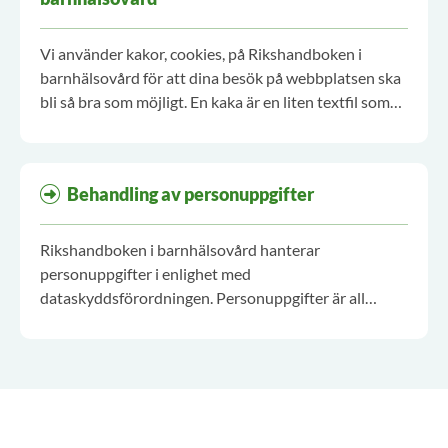
Vi använder kakor, cookies, på Rikshandboken i
barnhälsovård för att dina besök på webbplatsen ska
bli så bra som möjligt. En kaka är en liten textfil som
sparas ner på din dator, mobil eller surfplatta när du
går in på en webbplats. Kakan innehåller information
om vad du gör när du besöker sidan.
Behandling av personuppgifter
Rikshandboken i barnhälsovård hanterar
personuppgifter i enlighet med
dataskyddsförordningen. Personuppgifter är all
information som kan kopplas till dig. Det kan till
exempel vara din e-postadress och ditt namn.