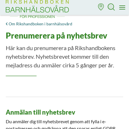
Till startsidan för Rikshandboken i barnhälsovård
M
Om Rikshandboken i barnhälsovård
Prenumerera på nyhetsbrev
Här kan du prenumerera på Rikshandbokens
nyhetsbrev. Nyhetsbrevet kommer till den
mejladress du anmäler cirka 5 gånger per år.
Anmälan till nyhetsbrev
Du anmäler dig till nyhetsbrevet genom att fylla i e-
postadressen och godkänna att den sparas enligt GDPR.