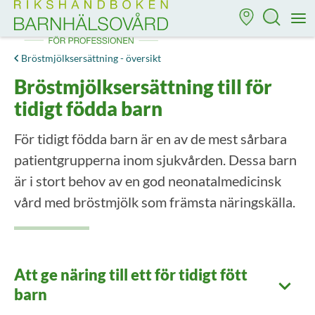
Till startsidan för Rikshandboken i barnhälsovård
M
Bröstmjölksersättning - översikt
Bröstmjölksersättning till för
tidigt födda barn
För tidigt födda barn är en av de mest sårbara
patientgrupperna inom sjukvården. Dessa barn
är i stort behov av en god neonatalmedicinsk
vård med bröstmjölk som främsta näringskälla.
Att ge näring till ett för tidigt fött
barn