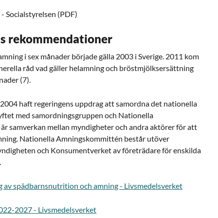
g
- Socialstyrelsen (PDF)
ts rekommendationer
ing i sex månader började gälla 2003 i Sverige. 2011 kom
erella råd vad gäller helamning och bröstmjölksersättning
nader (7).
2004 haft regeringens uppdrag att samordna det nationella
yftet med samordningsgruppen och Nationella
r samverkan mellan myndigheter och andra aktörer för att
amning. Nationella Amningskommittén består utöver
yndigheten och Konsumentverket av företrädare för enskilda
.
g av spädbarnsnutrition och amning - Livsmedelsverket
2022-2027 - Livsmedelsverket