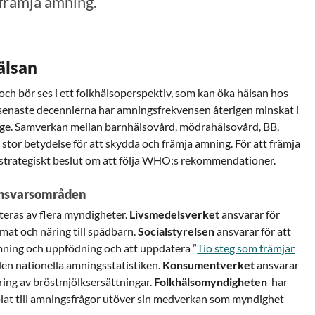
 främja amning.
älsan
ch bör ses i ett folkhälsoperspektiv, som kan öka hälsan hos
senaste decennierna har amningsfrekvensen återigen minskat i
erige. Samverkan mellan barnhälsovård, mödrahälsovård, BB,
 stor betydelse för att skydda och främja amning. För att främja
t strategiskt beslut om att följa WHO:s rekommendationer.
ansvarsområden
teras av flera myndigheter.
Livsmedelsverket
ansvarar för
at och näring till spädbarn.
Socialstyrelsen
ansvarar för att
ning och uppfödning och att uppdatera ”
Tio steg som främjar
en nationella amningsstatistiken.
Konsumentverket
ansvarar
ring av bröstmjölksersättningar.
Folkhälsomyndigheten
har
plat till amningsfrågor utöver sin medverkan som myndighet