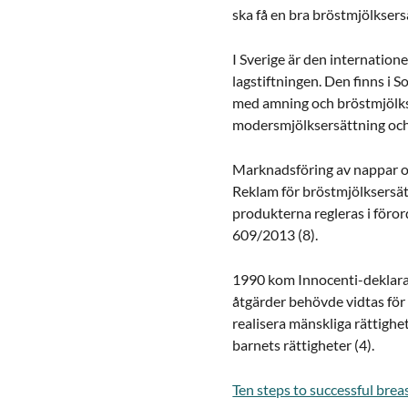
ska få en bra bröstmjölksers
I Sverige är den internatio
lagstiftningen. Den finns i 
med amning och bröstmjölks
modersmjölksersättning och
Marknadsföring av nappar oc
Reklam för bröstmjölksersätt
produkterna regleras i föro
609/2013 (8).
1990 kom Innocenti-deklar
åtgärder behövde vidtas för a
realisera mänskliga rättighe
barnets rättigheter (4).
Ten steps to successful bre