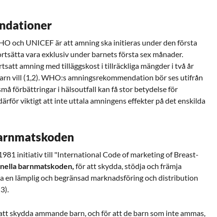
dationer
och UNICEF är att amning ska initieras under den första
rtsätta vara exklusiv under barnets första sex månader.
att amning med tilläggskost i tillräckliga mängder i två år
 barn vill (1,2). WHO:s amningsrekommendation bör ses utifrån
må förbättringar i hälsoutfall kan få stor betydelse för
 därför viktigt att inte uttala amningens effekter på det enskilda
barnmatskoden
1 initiativ till "International Code of marketing of Breast-
onella barnmatskoden,
för att skydda, stödja och främja
a en lämplig och begränsad marknadsföring och distribution
3).
att skydda ammande barn, och för att de barn som inte ammas,