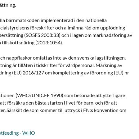
ättning.
nella barnmatskoden implementerad i den nationella
Socialstyrelsens föreskrifter och allmänna råd om uppfödning
ersättning (SOSFS 2008:33) och i lagen om marknadsföring av
 tillskottsnäring (2013:1054).
h nappflaskor omfattas inte av den svenska lagstiftningen.
ning är tillåten i tidskrifter för vårdpersonal. Märkning av
rdning (EU) 2016/127 om komplettering av förordning (EU) nr
ationen (WHO/UNICEF 1990) som betonade att ytterligare
tt försäkra den bästa starten i livet för barn, och för att
ter. Särskilt de som kommer till uttryck i FN:s konvention om
astfeeding - WHO