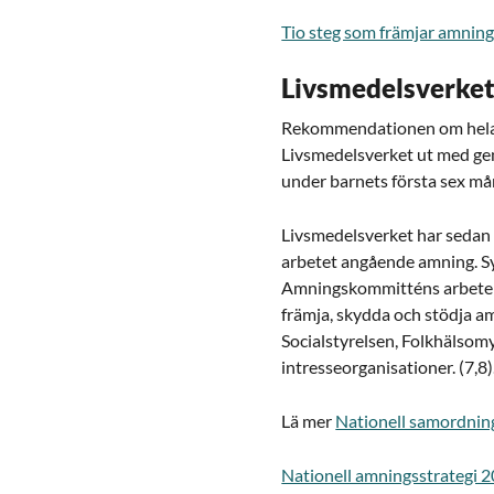
Tio steg som främjar amnin
Livsmedelsverke
Rekommendationen om helamn
Livsmedelsverket ut med gen
under barnets första sex må
Livsmedelsverket har sedan 
arbetet angående amning. S
Amningskommitténs arbete ä
främja, skydda och stödja 
Socialstyrelsen, Folkhälsom
intresseorganisationer. (7,8)
Lä mer
Nationell samordnin
Nationell amningsstrategi 