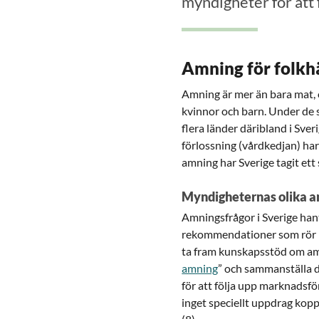
myndigheter för att
Amning för folkh
Amning är mer än bara mat, o
kvinnor och barn. Under de 
flera länder däribland i Sv
förlossning (vårdkedjan) har
amning har Sverige tagit et
Myndigheternas olika 
Amningsfrågor i Sverige han
rekommendationer som rör m
ta fram kunskapsstöd om am
amning
” och sammanställa d
för att följa upp marknadsfö
inget speciellt uppdrag kop