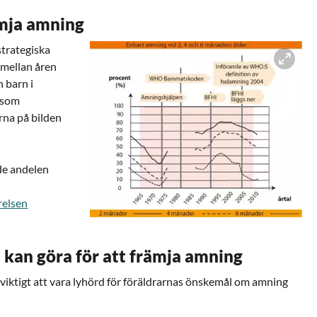
ämja amning
strategiska
 mellan åren
 barn i
 som
rna på bilden
nde andelen
relsen
Förstora bilden
 kan göra för att främja amning
 viktigt att vara lyhörd för föräldrarnas önskemål om amning