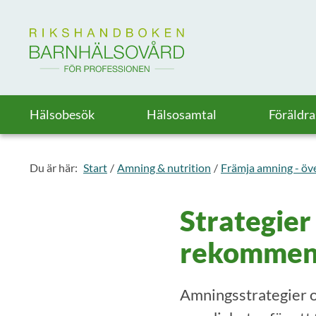
Till startsidan för Rikshandboken i barnhälsovård
Hälsobesök
Hälsosamtal
Föräldr
Du är här:
Start
Amning & nutrition
Främja amning - öve
Strategier
rekommend
Amningsstrategier 