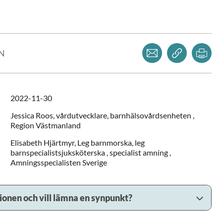
Norrbotten
Värmland
Skåne
Västerbotten
Dela via mejl
Kopiera l
Skr
Stockholms län
Västmanland
LN
Sörmland
Västra Götaland
Uppsala län
Örebro län
lägg
2022-11-30
Jessica
Roos,
vårdutvecklare,
barnhälsovårdsenheten ,
Region Västmanland
Elisabeth
Hjärtmyr,
Leg barnmorska, leg
barnspecialistsjuksköterska , specialist amning ,
Amningsspecialisten Sverige
sionen och vill lämna en synpunkt?