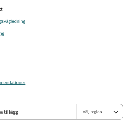
kt
gsvägledning
ing
mmendationer
a tillägg
Välj region