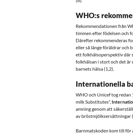
(8).
WHO:s rekommen
Rekommendationen från WHO 
timmen efter födelsen och fo
Därefter rekommenderas forts
eller så länge föräldrar och
ett folkhälsoperspektiv där s
folkhälsan i stort och det är
barnets hälsa (1,2).
Internationella 
WHO och Unicef tog redan 198
milk Substitutes",
Internati
amning genom att säkerställ
av bröstmjölksersättningar (
Barnmatskoden kom till för 