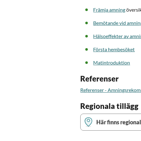
Främja amning
översi
Bemötande vid amnin
Hälsoeffekter av amn
Första hembesöket
Matintroduktion
Referenser
Referenser - Amningsreko
Regionala tillägg
Här finns regional