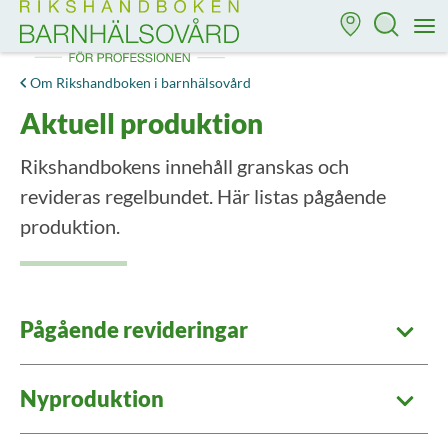
Till startsidan för Rikshandboken i barnhälsovård
M
Om Rikshandboken i barnhälsovård
Aktuell produktion
Rikshandbokens innehåll granskas och
revideras regelbundet. Här listas pågående
produktion.
Pågående revideringar
Nyproduktion