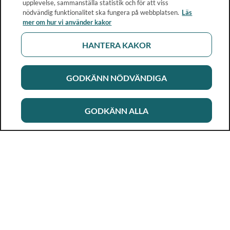
upplevelse, sammanställa statistik och för att viss
nödvändig funktionalitet ska fungera på webbplatsen.
Läs
mer om hur vi använder kakor
HANTERA KAKOR
GODKÄNN NÖDVÄNDIGA
GODKÄNN ALLA
Rikshandboken i barnhälsovård
Ett metod- och kunskapsstöd för dig som arbetar i
barnhälsovården. Allt innehåll är framtaget i samarbete
med professionen.