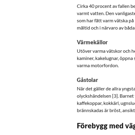
Cirka 40 procent av fallen 
varmt vatten. Den vanligast
som har fått varm vätska på
måltid och i närvaro av båda 
Värmekällor
Utöver varma vätskor och he
kaminer, kakelugnar, öppna sp
varma motorfordon.
Gåstolar
När det gäller de allra yngs
olyckshändelsen [3]. Barnet
kaffekoppar, kokkärl, ugnsl
brännskadas är bröst, ansikt
Förebygg med vä