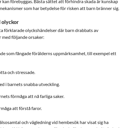
 kan förebyggas. Bästa sättet att förhindra skada är kunskap
mekanismer som har betydelse för risken att barn bränner sig.
l olyckor
ofta förklarade olyckshändelser där barn drabbats av
 med följande orsaker:
ade som fångade förälderns uppmärksamhet, till exempel ett
ötta och stressade.
med i barnets snabba utveckling.
ets förmåga att nå farliga saker.
måga att förstå faror.
älsosamtal och vägledning vid hembesök har visat sig ha