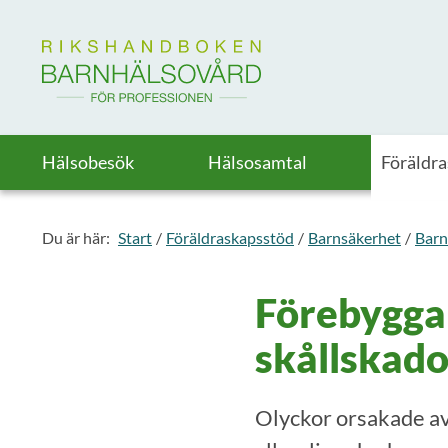
Till startsidan för Rikshandboken i barnhälsovård
Hälsobesök
Hälsosamtal
Föräldr
Du är här:
Start
Föräldraskapsstöd
Barnsäkerhet
Barn
Förebygga
skållskado
Olyckor orsakade av