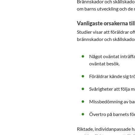
Brännskador och skållskador
om barns utveckling och de 
Vanligaste orsakerna til
Studier visar att föräldrar 
brännskador och skållskador
Något oväntat inträff
oväntat besök.
Föräldrar kände sig tr
Svårigheter att följa 
Missbedömning av barn
Övertro på barnets för
Riktade, individanpassade h