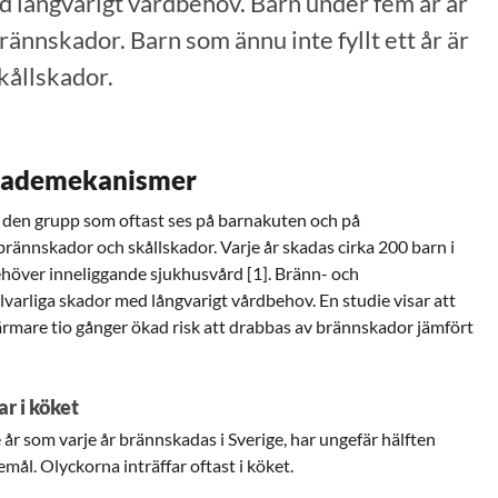
d långvarigt vårdbehov. Barn under fem år är
brännskador. Barn som ännu inte fyllt ett år är
skållskador.
kademekanismer
är den grupp som oftast ses på barnakuten och på
 brännskador och skållskador. Varje år skadas cirka 200 barn i
 behöver inneliggande sjukhusvård [1]. Bränn- och
llvarliga skador med långvarigt vårdbehov. En studie visar att
rmare tio gånger ökad risk att drabbas av brännskador jämfört
ar i köket
tre år som varje år brännskadas i Sverige, har ungefär hälften
mål. Olyckorna inträffar oftast i köket.