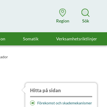
Region
Sök
ion
Somatik
Verksamhetsriktlinjer
kador
Hitta på sidan
Förekomst och skademekanismer