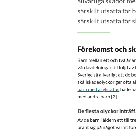
allvarliga skador me
särskilt utsatta för 
särskilt utsatta för 
Förekomst och s
Barn mellan ett och två år 
vårdavdelningar till följd av
Sverige så allvarligt att de
skållskadeolyckor ger ofta a
barn med asylstatus
hade nä
med andra barn [2].
De flesta olyckor inträff
Av de barn i åldern ett till 
bränt sig på något varmt före