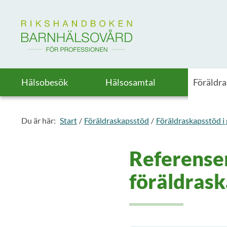
Till startsidan för Rikshandboken i barnhälsovård
Hälsobesök
Hälsosamtal
Föräldr
Du är här:
Start
Föräldraskapsstöd
Föräldraskapsstöd i
Referenser
föräldrask