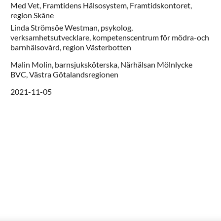
Med Vet,
Framtidens Hälsosystem, Framtidskontoret,
region Skåne
Linda
Strömsöe Westman,
psykolog,
verksamhetsutvecklare,
kompetenscentrum för mödra-och
barnhälsovård,
region Västerbotten
Malin
Molin,
barnsjuksköterska,
Närhälsan Mölnlycke
BVC,
Västra Götalandsregionen
2021-11-05