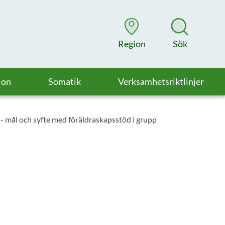
Region
Sök
ion
Somatik
Verksamhetsriktlinjer
- mål och syfte med föräldraskapsstöd i grupp