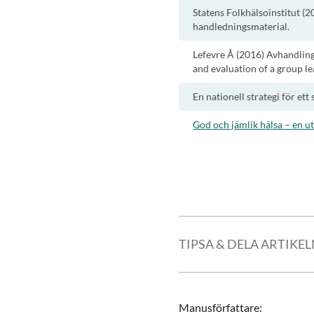
Statens Folkhälsoinstitut (2
handledningsmaterial.
Lefevre Å (2016) Avhandling
and evaluation of a group le
En nationell strategi för et
God och jämlik hälsa – en ut
TIPSA & DELA ARTIKE
Manusförfattare
: