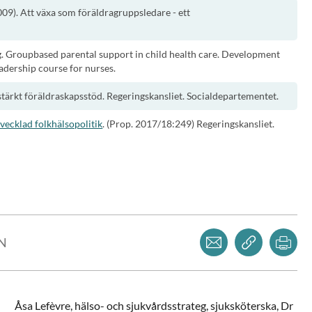
009). Att växa som föräldragruppsledare - ett
. Groupbased parental support in child health care. Development
adership course for nurses.
t stärkt föräldraskapsstöd. Regeringskansliet. Socialdepartementet.
vecklad folkhälsopolitik
. (Prop. 2017/18:249) Regeringskansliet.
Dela via mejl
Kopiera l
Skr
LN
Åsa
Lefèvre,
hälso- och sjukvårdsstrateg, sjuksköterska, Dr