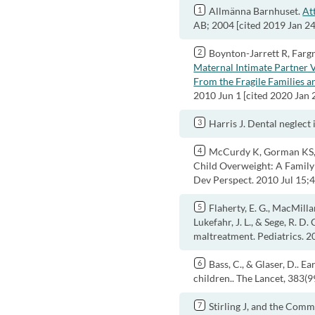
Allmänna Barnhuset.
Att
AB; 2004 [cited 2019 Jan 24
Boynton-Jarrett R, Fargn
Maternal Intimate Partner V
From the Fragile Families a
2010 Jun 1 [cited 2020 Jan 
Harris J. Dental neglect
McCurdy K, Gorman KS, 
Child Overweight: A Family
Dev Perspect. 2010 Jul 15;
Flaherty, E. G., MacMillan
Lukefahr, J. L., & Sege, R. D.
maltreatment. Pediatrics. 
Bass, C., & Glaser, D.. 
children.. The Lancet, 383(
Stirling J, and the Co