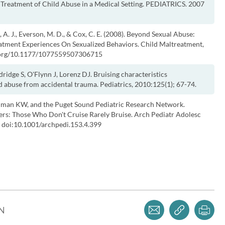
d Treatment of Child Abuse in a Medical Setting. PEDIATRICS. 2007
, A. J., Everson, M. D., & Cox, C. E. (2008). Beyond Sexual Abuse:
atment Experiences On Sexualized Behaviors. Child Maltreatment,
oi.org/10.1177/1077559507306715
ridge S, O'Flynn J, Lorenz DJ. Bruising characteristics
ld abuse from accidental trauma. Pediatrics, 2010:125(1); 67-74.
ldman KW, and the Puget Sound Pediatric Research Network.
lers: Those Who Don't Cruise Rarely Bruise. Arch Pediatr Adolesc
 doi:10.1001/archpedi.153.4.399
Dela via mejl
Kopiera l
Skr
LN