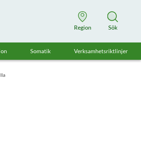
Region
Sök
ion
Somatik
Verksamhetsriktlinjer
lla