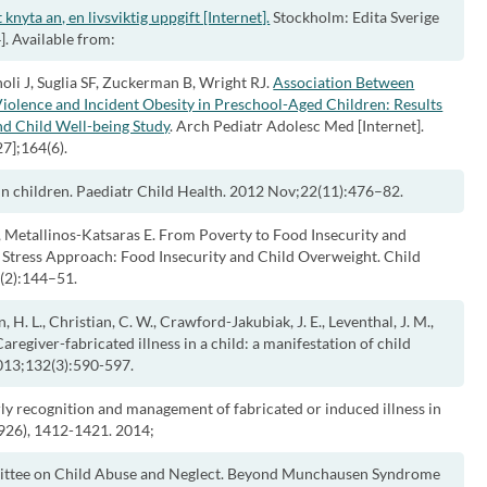
 knyta an, en livsviktig uppgift [Internet].
Stockholm: Edita Sverige
]. Available from:
oli J, Suglia SF, Zuckerman B, Wright RJ.
Association Between
iolence and Incident Obesity in Preschool-Aged Children: Results
nd Child Well-being Study
. Arch Pediatr Adolesc Med [Internet].
27];164(6).
 in children. Paediatr Child Health. 2012 Nov;22(11):476–82.
Metallinos-Katsaras E. From Poverty to Food Insecurity and
 Stress Approach: Food Insecurity and Child Overweight. Child
4(2):144–51.
, H. L., Christian, C. W., Crawford-Jakubiak, J. E., Leventhal, J. M.,
 Caregiver-fabricated illness in a child: a manifestation of child
2013;132(3):590-597.
Early recognition and management of fabricated or induced illness in
9926), 1412-1421. 2014;
mmittee on Child Abuse and Neglect. Beyond Munchausen Syndrome