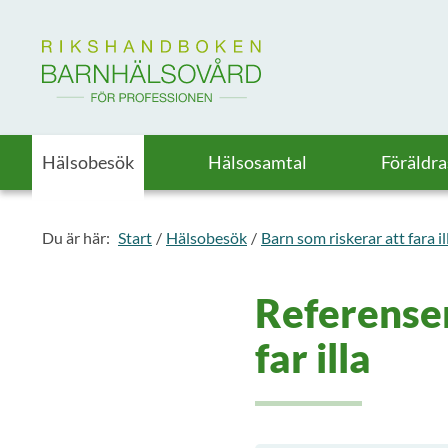
Till startsidan för Rikshandboken i barnhälsovård
Hälsobesök
Hälsosamtal
Föräldr
Du är här:
Start
Hälsobesök
Barn som riskerar att fara il
Referenser
far illa