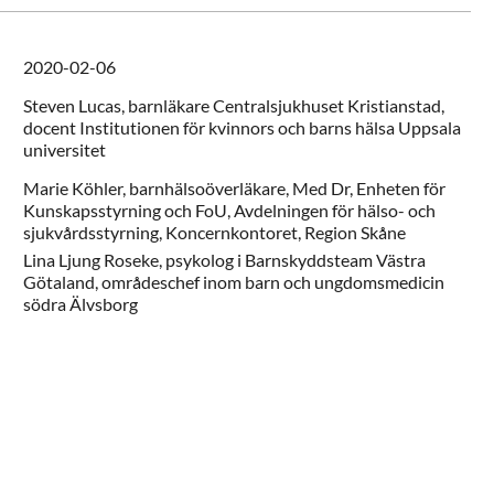
2020-02-06
Steven
Lucas,
barnläkare Centralsjukhuset Kristianstad,
docent Institutionen för kvinnors och barns hälsa Uppsala
universitet
Marie
Köhler,
barnhälsoöverläkare, Med Dr,
Enheten för
Kunskapsstyrning och FoU, Avdelningen för hälso- och
sjukvårdsstyrning, Koncernkontoret,
Region Skåne
Lina
Ljung Roseke,
psykolog i Barnskyddsteam Västra
Götaland,
områdeschef inom barn och ungdomsmedicin
södra Älvsborg