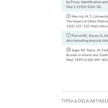
by Proxy: Identification an
May 1;119(5):1026–30.
Merrick, M. T., Litrownik
The Impact of Other Maltre
13(2), 122–132. https://d
Pierce MC, Kaczor K, Ald
discriminating physical chi
Sugar NF, Taylor JA, Fe
Bruises in Infants and Todd
Med. 1999;153(4):399–403.
TIPSA & DELA ARTIKE