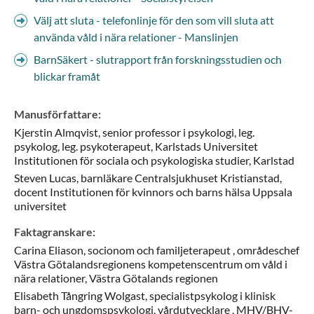
Välj att sluta - telefonlinje för den som vill sluta att
använda våld i nära relationer - Manslinjen
BarnSäkert - slutrapport från forskningsstudien och
blickar framåt
Manusförfattare
:
Kjerstin
Almqvist,
senior professor i psykologi, leg.
psykolog, leg. psykoterapeut,
Karlstads Universitet
Institutionen för sociala och psykologiska studier,
Karlstad
Steven
Lucas,
barnläkare Centralsjukhuset Kristianstad,
docent Institutionen för kvinnors och barns hälsa Uppsala
universitet
Faktagranskare
:
Carina
Eliason,
socionom och familjeterapeut ,
områdeschef
Västra Götalandsregionens kompetenscentrum om våld i
nära relationer,
Västra Götalands regionen
Elisabeth
Tångring Wolgast,
specialistpsykolog i klinisk
barn- och ungdomspsykologi, vårdutvecklare ,
MHV/BHV-